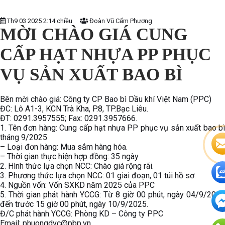
Th9 03 2025 2:14 chiều
Đoàn Vũ Cẩm Phương
MỜI CHÀO GIÁ CUNG
CẤP HẠT NHỰA PP PHỤC
VỤ SẢN XUẤT BAO BÌ
Bên mời chào giá: Công ty CP Bao bì Dầu khí Việt Nam (PPC)
ĐC: Lô A1-3, KCN Trà Kha, P.8, TP.Bạc Liêu.
ĐT: 0291.3957555; Fax: 0291.3957666.
1. Tên đơn hàng: Cung cấp hạt nhựa PP phục vụ sản xuất bao bì
tháng 9/2025
– Loại đơn hàng: Mua sắm hàng hóa.
– Thời gian thực hiện hợp đồng: 35 ngày
2. Hình thức lựa chọn NCC: Chào giá rộng rãi.
3. Phương thức lựa chọn NCC: 01 giai đoạn, 01 túi hồ sơ.
4. Nguồn vốn: Vốn SXKD năm 2025 của PPC
5. Thời gian phát hành YCCG: Từ 8 giờ 00 phút, ngày 04/9/2025
đến trước 15 giờ 00 phút, ngày 10/9/2025.
Đ/C phát hành YCCG: Phòng KD – Công ty PPC
Email: phuongdvc@pbp.vn