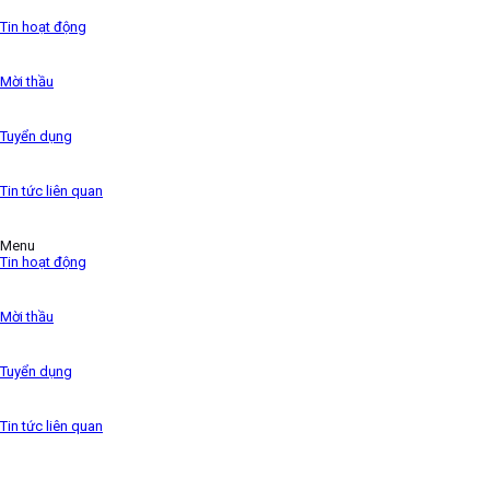
the 1500s,
Tin hoạt động
Mời thầu
Tuyển dụng
Tin tức liên quan
Menu
Tin hoạt động
Mời thầu
Tuyển dụng
Tin tức liên quan