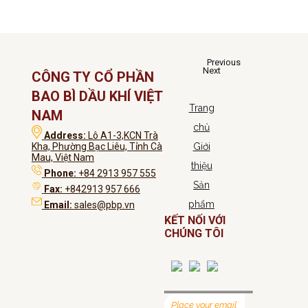
Previous
Next
CÔNG TY CỔ PHẦN
BAO BÌ DẦU KHÍ VIỆT
Trang
NAM
chủ
Address:
Lô A1-3,KCN Trà
Kha, Phường Bạc Liêu, Tỉnh Cà
Giới
Mau, Việt Nam
thiệu
Phone:
+84 2913 957 555
Sản
Fax:
+842913 957 666
phẩm
Email:
sales@pbp.vn
KẾT NỐI VỚI
CHÚNG TÔI