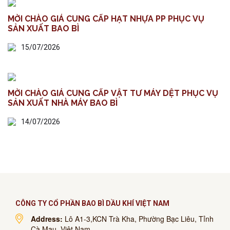
MỜI CHÀO GIÁ CUNG CẤP HẠT NHỰA PP PHỤC VỤ
SẢN XUẤT BAO BÌ
15/07/2026
MỜI CHÀO GIÁ CUNG CẤP VẬT TƯ MÁY DỆT PHỤC VỤ
SẢN XUẤT NHÀ MÁY BAO BÌ
14/07/2026
CÔNG TY CỔ PHẦN BAO BÌ DẦU KHÍ VIỆT NAM
Address:
Lô A1-3,KCN Trà Kha, Phường Bạc Liêu, Tỉnh
Cà Mau, Việt Nam