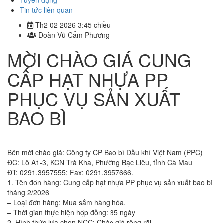
Tuyển dụng
Tin tức liên quan
Th2 02 2026 3:45 chiều
Đoàn Vũ Cẩm Phương
MỜI CHÀO GIÁ CUNG
CẤP HẠT NHỰA PP
PHỤC VỤ SẢN XUẤT
BAO BÌ
Bên mời chào giá: Công ty CP Bao bì Dầu khí Việt Nam (PPC)
ĐC: Lô A1-3, KCN Trà Kha, Phường Bạc Liêu, tỉnh Cà Mau
ĐT: 0291.3957555; Fax: 0291.3957666.
1. Tên đơn hàng: Cung cấp hạt nhựa PP phục vụ sản xuất bao bì
tháng 2/2026
– Loại đơn hàng: Mua sắm hàng hóa.
– Thời gian thực hiện hợp đồng: 35 ngày
2. Hình thức lựa chọn NCC: Chào giá rộng rãi.