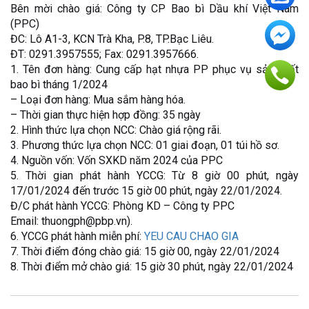
Bên mời chào giá: Công ty CP Bao bì Dầu khí Việt Nam
(PPC)
ĐC: Lô A1-3, KCN Trà Kha, P.8, TP.Bạc Liêu.
ĐT: 0291.3957555; Fax: 0291.3957666.
1. Tên đơn hàng: Cung cấp hạt nhựa PP phục vụ sản xuất
bao bì tháng 1/2024
– Loại đơn hàng: Mua sắm hàng hóa.
– Thời gian thực hiện hợp đồng: 35 ngày
2. Hình thức lựa chọn NCC: Chào giá rộng rãi.
3. Phương thức lựa chọn NCC: 01 giai đoạn, 01 túi hồ sơ.
4. Nguồn vốn: Vốn SXKD năm 2024 của PPC
5. Thời gian phát hành YCCG: Từ 8 giờ 00 phút, ngày
17/01/2024 đến trước 15 giờ 00 phút, ngày 22/01/2024.
Đ/C phát hành YCCG: Phòng KD – Công ty PPC
Email: thuongph@pbp.vn).
6. YCCG phát hành miễn phí:
YEU CAU CHAO GIA
7. Thời điểm đóng chào giá: 15 giờ 00, ngày 22/01/2024
8. Thời điểm mở chào giá: 15 giờ 30 phút, ngày 22/01/2024