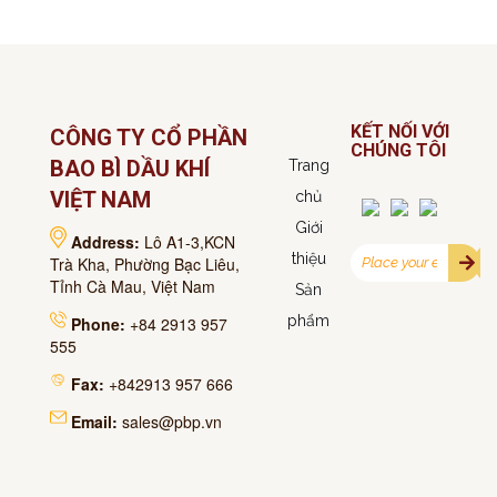
KẾT NỐI VỚI
CÔNG TY CỔ PHẦN
CHÚNG TÔI
BAO BÌ DẦU KHÍ
Trang
VIỆT NAM
chủ
Giới
Address:
Lô A1-3,KCN
thiệu
Trà Kha, Phường Bạc Liêu,
Tỉnh Cà Mau, Việt Nam
Sản
phẩm
Phone:
+84 2913 957
555
Fax:
+842913 957 666
Email:
sales@pbp.vn