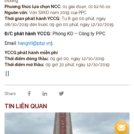
thường.
Phương thức lựa chọn NCC:
01 giai đoạn, 01 túi hồ sơ.
Nguồn vốn:
Vốn SXKD năm 2019 của PPC
Thời gian phát hành YCCG:
Từ 8 giờ 00 phút, ngày
08/10/2019 đến trước 09 giờ 00 phút, ngày 12/10/2019.
Đ/C phát hành YCCG:
Phòng KD – Công ty PPC
Email:
hangntl@pbp.vn
).
YCCG phát hành miễn phí
Thời điểm đóng thầu:
09 giờ 00, ngày 12/10/2019
Thời điểm mở thầu:
09 giờ 30 phút, ngày 12/10/2019
[:]
Share
TIN LIÊN QUAN