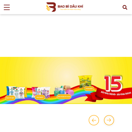
>
TIN TỨC
>
MỜI THẦU
>
MỜI CHÀO GIÁ CUNG CẤP HẠT NHỰA PP
PHỤC VỤ SX BAO BÌ THÁNG 10/2019