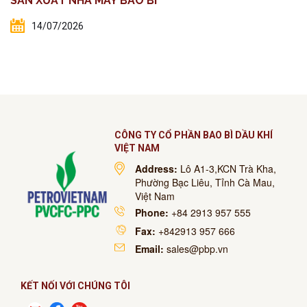
SẢN XUẤT NHÀ MÁY BAO BÌ
14/07/2026
CÔNG TY CỔ PHẦN BAO BÌ DẦU KHÍ
VIỆT NAM
Address:
Lô A1-3,KCN Trà Kha,
Phường Bạc Liêu, Tỉnh Cà Mau,
Việt Nam
Phone:
+84 2913 957 555
Fax:
+842913 957 666
Email:
sales@pbp.vn
KẾT NỐI VỚI CHÚNG TÔI