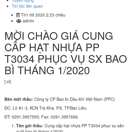
Tuyển dụng
Tin tức liên quan
Th1 09 2020 2:23 chiều
admin
MỜI CHÀO GIÁ CUNG
CẤP HẠT NHỰA PP
T3034 PHỤC VỤ SX BAO
BÌ THÁNG 1/2020
[:vi]
Bên mời thầu:
Công ty CP Bao bì Dầu khí Việt Nam (PPC)
ĐC: Lô A1-3, KCN Trà Kha, P.8, TP.Bạc Liêu.
ĐT: 0291.3957555; Fax: 0291.3957666.
Tên gói thầu:
Cung cấp hạt nhựa PP T3034 phục vụ sản
xuất bao bì tháng 1/2020