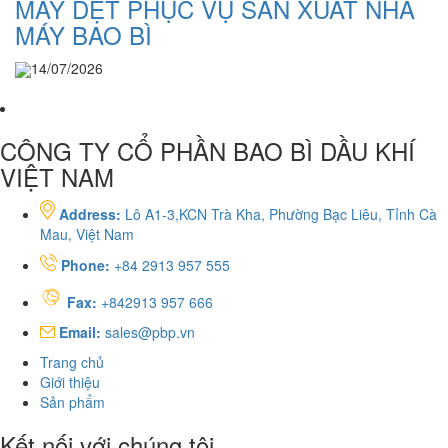
MÁY DỆT PHỤC VỤ SẢN XUẤT NHÀ
MÁY BAO BÌ
14/07/2026
CÔNG TY CỔ PHẦN BAO BÌ DẦU KHÍ
VIỆT NAM
Address:
Lô A1-3,KCN Trà Kha, Phường Bạc Liêu, Tỉnh Cà
Mau, Việt Nam
Phone:
+84 2913 957 555
Fax:
+842913 957 666
Email:
sales@pbp.vn
Trang chủ
Giới thiệu
Sản phẩm
Kết nối với chúng tôi