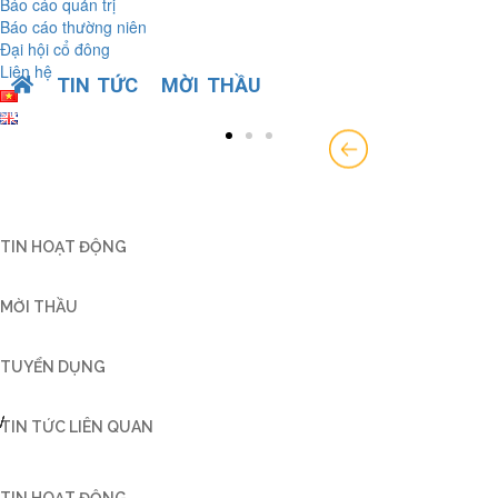
Báo cáo quản trị
Báo cáo thường niên
Đại hội cổ đông
Liên hệ
>
TIN TỨC
>
MỜI THẦU
>
MỜI CHÀO GIÁ CUNG
CẤP HẠT NHỰA PP TRÁNG PHỤC VỤ SẢN XUẤT
BAO B
TIN HOẠT ĐỘNG
MỜI THẦU
TUYỂN DỤNG
TIN TỨC LIÊN QUAN
TIN HOẠT ĐỘNG