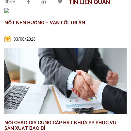
TIN LIÊN QUAN
Share
MỘT NÉN HƯƠNG – VẠN LỜI TRI ÂN
03/08/2026
MỜI CHÀO GIÁ CUNG CẤP HẠT NHỰA PP PHỤC VỤ
SẢN XUẤT BAO BÌ