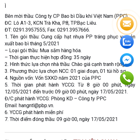
Ì
Bên mời thầu: Công ty CP Bao bì Dầu khí Việt Nam (PPC)
ĐC: Lô A1-3, KCN Trà Kha, P.8, TP.Bạc Liêu.
ĐT: 0291.3957555; Fax: 0291.3957666.
1. Tên gói thầu: Cung cấp hạt nhựa PP tráng phục vụ sản
xuất bao bì tháng 5/2021
– Loại gói thầu: Mua sắm hàng hóa.
– Thời gian thực hiện hợp đồng: 35 ngày
2. Hình thức lựa chọn nhà thầu: Chào giá cạnh tranh rộng rãi.
3. Phương thức lựa chọn NCC: 01 giai đoạn, 01 túi hồ sơ.
4. Nguồn vốn: Vốn SXKD năm 2021 của PPC
5. Thời gian phát hành YCCG: Từ 8 giờ 00 phút, ngày
12/05/2021 đến trước 09 giờ 00 phút, ngày 17/05/2021.
Đ/C phát hành YCCG: Phòng KD – Công ty PPC
Email: hangntl@pbp.vn.
6. YCCG phát hành miễn phí
7. Thời điểm đóng thầu: 09 giờ 00, ngày 17/05/2021