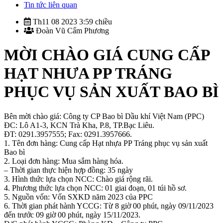
Tin tức liên quan
Th11 08 2023 3:59 chiều
Đoàn Vũ Cẩm Phương
MỜI CHÀO GIÁ CUNG CẤP
HẠT NHƯA PP TRÁNG
PHỤC VỤ SẢN XUẤT BAO BÌ
Bên mời chào giá: Công ty CP Bao bì Dầu khí Việt Nam (PPC)
ĐC: Lô A1-3, KCN Trà Kha, P.8, TP.Bạc Liêu.
ĐT: 0291.3957555; Fax: 0291.3957666.
1. Tên đơn hàng: Cung cấp Hạt nhựa PP Tráng phục vụ sản xuất
Bao bì
2. Loại đơn hàng: Mua sắm hàng hóa.
– Thời gian thực hiện hợp đồng: 35 ngày
3. Hình thức lựa chọn NCC: Chào giá rộng rãi.
4. Phương thức lựa chọn NCC: 01 giai đoạn, 01 túi hồ sơ.
5. Nguồn vốn: Vốn SXKD năm 2023 của PPC
6. Thời gian phát hành YCCG: Từ 8 giờ 00 phút, ngày 09/11/2023
đến trước 09 giờ 00 phút, ngày 15/11/2023.