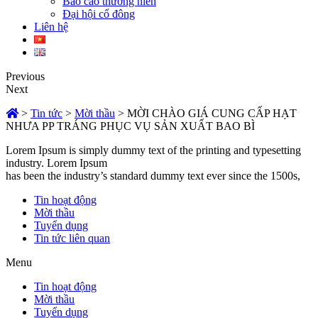
Báo cáo thường niên
Đại hội cổ đông
Liên hệ
Previous
Next
>
Tin tức
>
Mời thầu
>
MỜI CHÀO GIÁ CUNG CẤP HẠT
NHƯA PP TRÁNG PHỤC VỤ SẢN XUẤT BAO BÌ
Lorem Ipsum is simply dummy text of the printing and typesetting
industry. Lorem Ipsum
has been the industry’s standard dummy text ever since the 1500s,
Tin hoạt động
Mời thầu
Tuyển dụng
Tin tức liên quan
Menu
Tin hoạt động
Mời thầu
Tuyển dụng