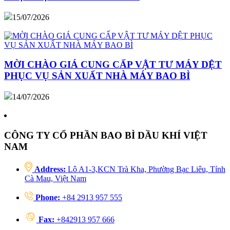
15/07/2026
MỜI CHÀO GIÁ CUNG CẤP VẬT TƯ MÁY DỆT
PHỤC VỤ SẢN XUẤT NHÀ MÁY BAO BÌ
14/07/2026
CÔNG TY CỔ PHẦN BAO BÌ DẦU KHÍ VIỆT
NAM
Address:
Lô A1-3,KCN Trà Kha, Phường Bạc Liêu, Tỉnh
Cà Mau, Việt Nam
Phone:
+84 2913 957 555
Fax:
+842913 957 666