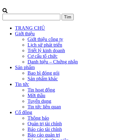
TRANG CHỦ
Giới thiệu
Giới thiệu công ty
Lịch sử phát triển
Triết lý kinh doanh
Cơ cấu tổ chức
Danh hiệu – Chứng nhận
Sản phẩm
Bao bì đóng gói
Sản phẩm khác
Tin tức
Tin hoạt động
Mời thầu
Tuyển dụng
Tin tức liên quan
Cổ đông
Thông báo
Quản trị tài chính
Báo cáo tài chính
Báo cáo quản trị