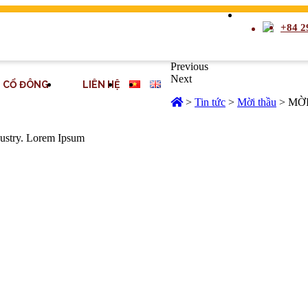
+84 2
Previous
Next
CỔ ĐÔNG
LIÊN HỆ
>
Tin tức
>
Mời thầu
>
MỜI
dustry. Lorem Ipsum