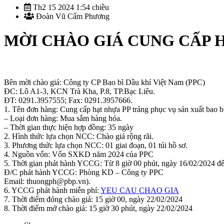
Th2 15 2024 1:54 chiều
Đoàn Vũ Cẩm Phương
MỜI CHÀO GIÁ CUNG CẤP H
Bên mời chào giá: Công ty CP Bao bì Dầu khí Việt Nam (PPC)
ĐC: Lô A1-3, KCN Trà Kha, P.8, TP.Bạc Liêu.
ĐT: 0291.3957555; Fax: 0291.3957666.
1. Tên đơn hàng: Cung cấp hạt nhựa PP tráng phục vụ sản xuất bao b
– Loại đơn hàng: Mua sắm hàng hóa.
– Thời gian thực hiện hợp đồng: 35 ngày
2. Hình thức lựa chọn NCC: Chào giá rộng rãi.
3. Phương thức lựa chọn NCC: 01 giai đoạn, 01 túi hồ sơ.
4. Nguồn vốn: Vốn SXKD năm 2024 của PPC
5. Thời gian phát hành YCCG: Từ 8 giờ 00 phút, ngày 16/02/2024 đế
Đ/C phát hành YCCG: Phòng KD – Công ty PPC
Email: thuongph@pbp.vn).
6. YCCG phát hành miễn phí:
YEU CAU CHAO GIA
7. Thời điểm đóng chào giá: 15 giờ 00, ngày 22/02/2024
8. Thời điểm mở chào giá: 15 giờ 30 phút, ngày 22/02/2024