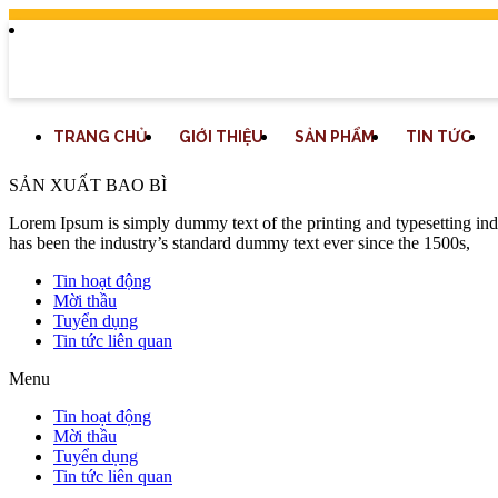
TRANG CHỦ
GIỚI THIỆU
SẢN PHẨM
TIN TỨC
SẢN XUẤT BAO BÌ
Lorem Ipsum is simply dummy text of the printing and typesetting in
has been the industry’s standard dummy text ever since the 1500s,
Tin hoạt động
Mời thầu
Tuyển dụng
Tin tức liên quan
Menu
Tin hoạt động
Mời thầu
Tuyển dụng
Tin tức liên quan