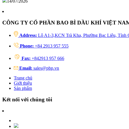
14/07/2026
CÔNG TY CỔ PHẦN BAO BÌ DẦU KHÍ VIỆT NA
Address:
Lô A1-3,KCN Trà Kha, Phường Bạc Liêu, Tỉnh 
Phone:
+84 2913 957 555
Fax:
+842913 957 666
Email:
sales@pbp.vn
Trang chủ
Giới thiệu
Sản phẩm
Kết nối với chúng tôi