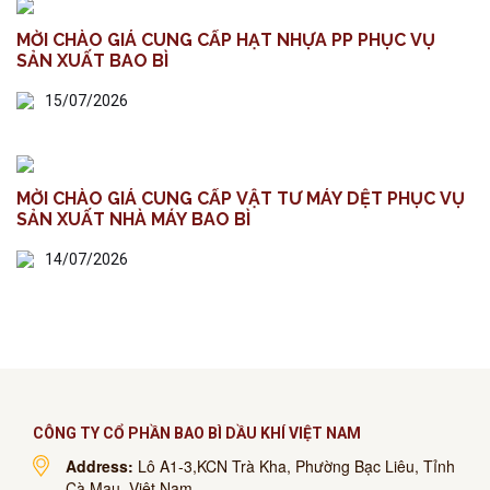
MỜI CHÀO GIÁ CUNG CẤP HẠT NHỰA PP PHỤC VỤ
SẢN XUẤT BAO BÌ
15/07/2026
MỜI CHÀO GIÁ CUNG CẤP VẬT TƯ MÁY DỆT PHỤC VỤ
SẢN XUẤT NHÀ MÁY BAO BÌ
14/07/2026
CÔNG TY CỔ PHẦN BAO BÌ DẦU KHÍ VIỆT NAM
Address:
Lô A1-3,KCN Trà Kha, Phường Bạc Liêu, Tỉnh
Cà Mau, Việt Nam