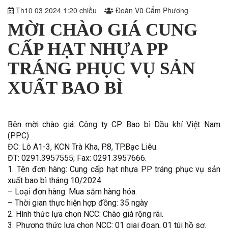
Th10 03 2024 1:20 chiều
Đoàn Vũ Cẩm Phương
MỜI CHÀO GIÁ CUNG
CẤP HẠT NHỰA PP
TRÁNG PHỤC VỤ SẢN
XUẤT BAO BÌ
Bên mời chào giá: Công ty CP Bao bì Dầu khí Việt Nam
(PPC)
ĐC: Lô A1-3, KCN Trà Kha, P.8, TP.Bạc Liêu.
ĐT: 0291.3957555; Fax: 0291.3957666.
1. Tên đơn hàng: Cung cấp hạt nhựa PP tráng phục vụ sản
xuất bao bì tháng 10/2024
– Loại đơn hàng: Mua sắm hàng hóa.
– Thời gian thực hiện hợp đồng: 35 ngày
2. Hình thức lựa chọn NCC: Chào giá rộng rãi.
3. Phương thức lựa chọn NCC: 01 giai đoạn, 01 túi hồ sơ.