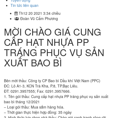
Tuyển dụng
Tin tức liên quan
Th12 20 2021 3:34 chiều
Đoàn Vũ Cẩm Phương
MỜI CHÀO GIÁ CUNG
CẤP HẠT NHỰA PP
TRÁNG PHỤC VỤ SẢN
XUẤT BAO BÌ
Bên mời thầu: Công ty CP Bao bì Dầu khí Việt Nam (PPC)
ĐC: Lô A1-3, KCN Trà Kha, P.8, TP.Bạc Liêu.
ĐT: 0291.3957555; Fax: 0291.3957666.
1. Tên gói thầu: Cung cấp hạt nhựa PP tráng phục vụ sản xuất
bao bì tháng 12/2021
– Loại gói thầu: Mua sắm hàng hóa.
– Thời gian thực hiện hợp đồng: 35 ngày
2. Hình thức lựa chọn nhà thầu: Chào giá cạnh tranh rộng rãi.