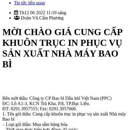
Tin tức liên quan
Th12 06 2022 11:19 sáng
Đoàn Vũ Cẩm Phương
MỜI CHÀO GIÁ CUNG CẤP
KHUÔN TRỤC IN PHỤC VỤ
SẢN XUẤT NHÀ MÁY BAO
BÌ
Bên mời thầu: Công ty CP Bao bì Dầu khí Việt Nam (PPC)
ĐC: Lô A1-3, KCN Trà Kha, P.8, TP.Bạc Liêu.
ĐT: 0291.3957555; Fax: 0291.3957666.
1. Tên gói thầu: Cung cấp khuôn trục in phục vụ sản xuất Nhà máy
Bao bì
– Loại gói thầu: Mua sắm hàng hóa.
– Thời gian thực hiện hợp đồng: 35 ngày