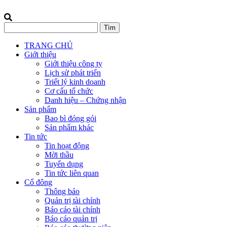
TRANG CHỦ
Giới thiệu
Giới thiệu công ty
Lịch sử phát triển
Triết lý kinh doanh
Cơ cấu tổ chức
Danh hiệu – Chứng nhận
Sản phẩm
Bao bì đóng gói
Sản phẩm khác
Tin tức
Tin hoạt động
Mời thầu
Tuyển dụng
Tin tức liên quan
Cổ đông
Thông báo
Quản trị tài chính
Báo cáo tài chính
Báo cáo quản trị