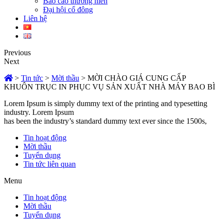
Báo cáo thường niên
Đại hội cổ đông
Liên hệ
Previous
Next
>
Tin tức
>
Mời thầu
>
MỜI CHÀO GIÁ CUNG CẤP
KHUÔN TRỤC IN PHỤC VỤ SẢN XUẤT NHÀ MÁY BAO BÌ
Lorem Ipsum is simply dummy text of the printing and typesetting
industry. Lorem Ipsum
has been the industry’s standard dummy text ever since the 1500s,
Tin hoạt động
Mời thầu
Tuyển dụng
Tin tức liên quan
Menu
Tin hoạt động
Mời thầu
Tuyển dụng