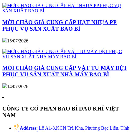
MỜI CHÀO GIÁ CUNG CẤP HẠT NHỰA PP
PHỤC VỤ SẢN XUẤT BAO BÌ
15/07/2026
MỜI CHÀO GIÁ CUNG CẤP VẬT TƯ MÁY DỆT
PHỤC VỤ SẢN XUẤT NHÀ MÁY BAO BÌ
14/07/2026
CÔNG TY CỔ PHẦN BAO BÌ DẦU KHÍ VIỆT
NAM
Address:
Lô A1-3,KCN Trà Kha, Phường Bạc Liêu, Tỉnh