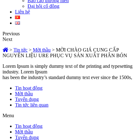
Báo cáo thường niên
Đại hội cổ đông
Liên hệ
Previous
Next
>
Tin tức
>
Mời thầu
>
MỜI CHÀO GIÁ CUNG CẤP
NGUYÊN LIỆU URE PHỤC VỤ SẢN XUẤT PHÂN BÓN
Lorem Ipsum is simply dummy text of the printing and typesetting
industry. Lorem Ipsum
has been the industry’s standard dummy text ever since the 1500s,
Tin hoạt động
Mời thầu
Tuyển dụng
Tin tức liên quan
Menu
Tin hoạt động
Mời thầu
Tuyển dụng