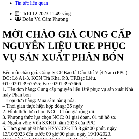
Tin tức liên quan
Th10 12 2023 11:49 sáng
Đoàn Vũ Cẩm Phương
MỜI CHÀO GIÁ CUNG CẤP
NGUYÊN LIỆU URE PHỤC
VỤ SẢN XUẤT PHÂN BÓN
Bên mời chào giá: Công ty CP Bao bì Dầu khí Việt Nam (PPC)
ĐC: Lô A1-3, KCN Trà Kha, P.8, TP.Bạc Liêu.
ĐT: 0291.3957555; Fax: 0291.3957666.
1. Tên đơn hàng: Cung cấp nguyên liệu Urê phục vụ sản xuất Nhà
máy Phân bón
– Loại đơn hàng: Mua sắm hàng hóa.
– Thời gian thực hiện hợp đồng: 35 ngày
2. Hình thức lựa chọn NCC: Chào giá rộng rãi.
3. Phương thức lựa chọn NCC: 01 giai đoạn, 01 túi hồ sơ.
4. Nguồn vốn: Vốn SXKD năm 2023 của PPC
5. Thời gian phát hành HSYCCG: Từ 8 giờ 00 phút, ngày
13/10/2023 đến trước 09 giờ 00 phút, ngày 19/10/2023.