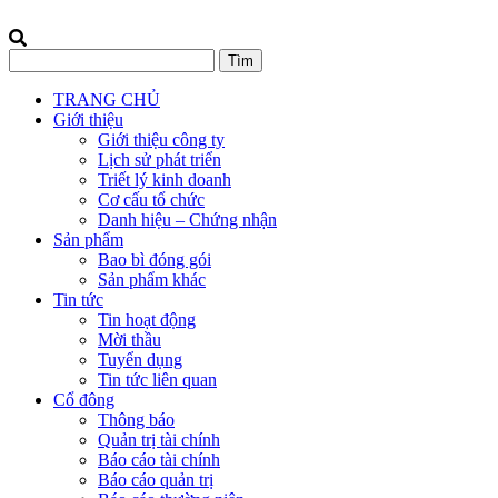
TRANG CHỦ
Giới thiệu
Giới thiệu công ty
Lịch sử phát triển
Triết lý kinh doanh
Cơ cấu tổ chức
Danh hiệu – Chứng nhận
Sản phẩm
Bao bì đóng gói
Sản phẩm khác
Tin tức
Tin hoạt động
Mời thầu
Tuyển dụng
Tin tức liên quan
Cổ đông
Thông báo
Quản trị tài chính
Báo cáo tài chính
Báo cáo quản trị