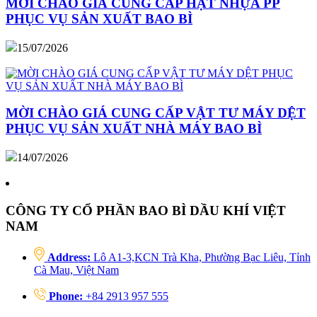
MỜI CHÀO GIÁ CUNG CẤP HẠT NHỰA PP
PHỤC VỤ SẢN XUẤT BAO BÌ
15/07/2026
MỜI CHÀO GIÁ CUNG CẤP VẬT TƯ MÁY DỆT
PHỤC VỤ SẢN XUẤT NHÀ MÁY BAO BÌ
14/07/2026
CÔNG TY CỔ PHẦN BAO BÌ DẦU KHÍ VIỆT
NAM
Address:
Lô A1-3,KCN Trà Kha, Phường Bạc Liêu, Tỉnh
Cà Mau, Việt Nam
Phone:
+84 2913 957 555