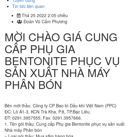
Tuyển dụng
Tin tức liên quan
Th4 25 2022 2:05 chiều
Đoàn Vũ Cẩm Phương
MỜI CHÀO GIÁ CUNG
CẤP PHỤ GIA
BENTONITE PHỤC VỤ
SẢN XUẤT NHÀ MÁY
PHÂN BÓN
Bên mời thầu: Công ty CP Bao bì Dầu khí Việt Nam (PPC)
ĐC: Lô A1-3, KCN Trà Kha, P.8, TP.Bạc Liêu.
ĐT: 0291.3957555; Fax: 0291.3957666.
1. Tên gói thầu: Cung cấp Phụ gia Bentonite phục vụ sản xuất
Nhà máy Phân bón
– Loại gói thầu: Mua sắm hàng hóa.