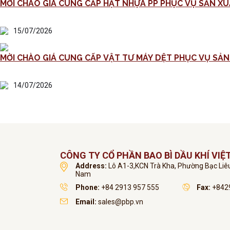
MỜI CHÀO GIÁ CUNG CẤP HẠT NHỰA PP PHỤC VỤ SẢN XU
15/07/2026
14/07/2026
CÔNG TY CỔ PHẦN BAO BÌ DẦU KHÍ VIỆ
Address:
Lô A1-3,KCN Trà Kha, Phường Bạc Liêu
Nam
Phone:
+84 2913 957 555
Fax:
+8429
Email:
sales@pbp.vn