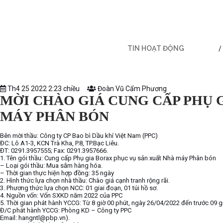
TIN HOẠT ĐỘNG
Th4 25 2022 2:23 chiều
Đoàn Vũ Cẩm Phương
MỜI CHÀO GIÁ CUNG CẤP PHỤ 
MÁY PHÂN BÓN
Bên mời thầu: Công ty CP Bao bì Dầu khí Việt Nam (PPC)
ĐC: Lô A1-3, KCN Trà Kha, P.8, TP.Bạc Liêu.
ĐT: 0291.3957555; Fax: 0291.3957666.
1. Tên gói thầu: Cung cấp Phụ gia Borax phục vụ sản xuất Nhà máy Phân bón
– Loại gói thầu: Mua sắm hàng hóa.
– Thời gian thực hiện hợp đồng: 35 ngày
2. Hình thức lựa chọn nhà thầu: Chào giá cạnh tranh rộng rãi.
3. Phương thức lựa chọn NCC: 01 giai đoạn, 01 túi hồ sơ.
4. Nguồn vốn: Vốn SXKD năm 2022 của PPC
5. Thời gian phát hành YCCG: Từ 8 giờ 00 phút, ngày 26/04/2022 đến trước 09 g
Đ/C phát hành YCCG: Phòng KD – Công ty PPC
Email: hangntl@pbp.vn).