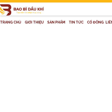
TRANG CHỦ
GIỚI THIỆU
SẢN PHẨM
TIN TỨC
CỔ ĐÔNG
LIÊ
>
TIN TỨC
>
MỜI THẦU
>
MỜ