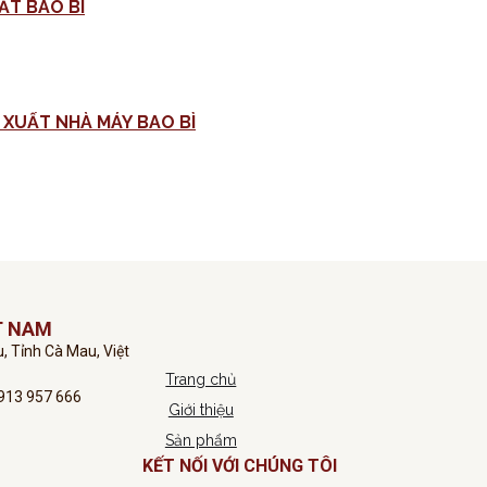
ẤT BAO BÌ
MỜI CHÀO GIÁ CUNG CẤP VẬT TƯ MÁY DỆT PHỤC VỤ SẢN XUẤT NHÀ MÁY BAO BÌ
T NAM
, Tỉnh Cà Mau, Việt
Trang chủ
13 957 666
Giới thiệu
Sản phẩm
KẾT NỐI VỚI CHÚNG TÔI