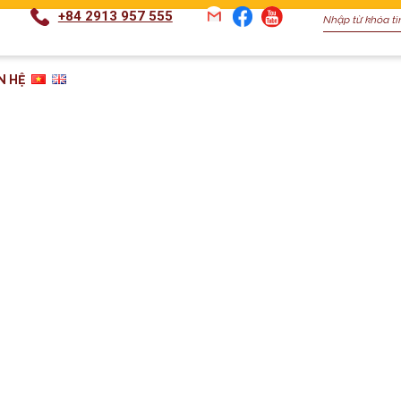
+84 2913 957 555
N HỆ
I CHÀO GIÁ CUNG CẤP PHỤ GIA BORAX PHỤC VỤ SẢ