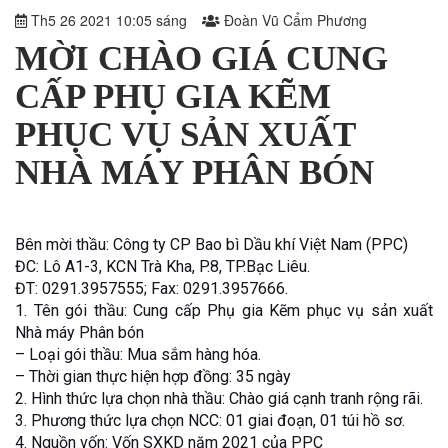
Th5 26 2021 10:05 sáng
Đoàn Vũ Cẩm Phương
MỜI CHÀO GIÁ CUNG
CẤP PHỤ GIA KẼM
PHỤC VỤ SẢN XUẤT
NHÀ MÁY PHÂN BÓN
Bên mời thầu: Công ty CP Bao bì Dầu khí Việt Nam (PPC)
ĐC: Lô A1-3, KCN Trà Kha, P.8, TP.Bạc Liêu.
ĐT: 0291.3957555; Fax: 0291.3957666.
1. Tên gói thầu: Cung cấp Phụ gia Kẽm phục vụ sản xuất
Nhà máy Phân bón
– Loại gói thầu: Mua sắm hàng hóa.
– Thời gian thực hiện hợp đồng: 35 ngày
2. Hình thức lựa chọn nhà thầu: Chào giá cạnh tranh rộng rãi.
3. Phương thức lựa chọn NCC: 01 giai đoạn, 01 túi hồ sơ.
4. Nguồn vốn: Vốn SXKD năm 2021 của PPC