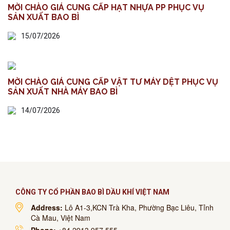
MỜI CHÀO GIÁ CUNG CẤP HẠT NHỰA PP PHỤC VỤ
SẢN XUẤT BAO BÌ
15/07/2026
MỜI CHÀO GIÁ CUNG CẤP VẬT TƯ MÁY DỆT PHỤC VỤ
SẢN XUẤT NHÀ MÁY BAO BÌ
14/07/2026
CÔNG TY CỔ PHẦN BAO BÌ DẦU KHÍ VIỆT NAM
Address:
Lô A1-3,KCN Trà Kha, Phường Bạc Liêu, Tỉnh
Cà Mau, Việt Nam