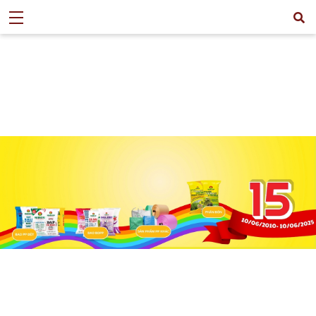
>
TIN TỨC
>
MỜI THẦU
>
MỜI CHÀO GIÁ CUNG CẤP PHỤ GIA KẼM
PHỤC VỤ SẢN XUẤT NHÀ MÁY PHÂN BÓN