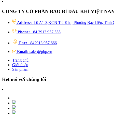
CÔNG TY CỔ PHẦN BAO BÌ DẦU KHÍ VIỆT NA
Address:
Lô A1-3,KCN Trà Kha, Phường Bạc Liêu, Tỉnh 
Phone:
+84 2913 957 555
Fax:
+842913 957 666
Email:
sales@pbp.vn
Trang chủ
Giới thiệu
Sản phẩm
Kết nối với chúng tôi