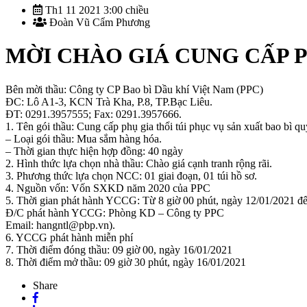
Th1 11 2021 3:00 chiều
Đoàn Vũ Cẩm Phương
MỜI CHÀO GIÁ CUNG CẤP P
Bên mời thầu: Công ty CP Bao bì Dầu khí Việt Nam (PPC)
ĐC: Lô A1-3, KCN Trà Kha, P.8, TP.Bạc Liêu.
ĐT: 0291.3957555; Fax: 0291.3957666.
1. Tên gói thầu: Cung cấp phụ gia thổi túi phục vụ sản xuất bao bì qu
– Loại gói thầu: Mua sắm hàng hóa.
– Thời gian thực hiện hợp đồng: 40 ngày
2. Hình thức lựa chọn nhà thầu: Chào giá cạnh tranh rộng rãi.
3. Phương thức lựa chọn NCC: 01 giai đoạn, 01 túi hồ sơ.
4. Nguồn vốn: Vốn SXKD năm 2020 của PPC
5. Thời gian phát hành YCCG: Từ 8 giờ 00 phút, ngày 12/01/2021 đế
Đ/C phát hành YCCG: Phòng KD – Công ty PPC
Email: hangntl@pbp.vn).
6. YCCG phát hành miễn phí
7. Thời điểm đóng thầu: 09 giờ 00, ngày 16/01/2021
8. Thời điểm mở thầu: 09 giờ 30 phút, ngày 16/01/2021
Share