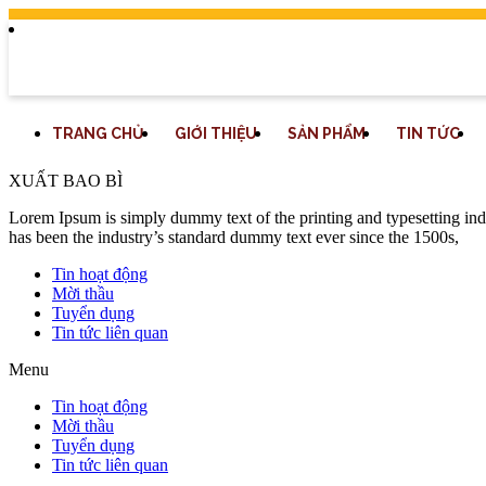
TRANG CHỦ
GIỚI THIỆU
SẢN PHẨM
TIN TỨC
XUẤT BAO BÌ
Lorem Ipsum is simply dummy text of the printing and typesetting in
has been the industry’s standard dummy text ever since the 1500s,
Tin hoạt động
Mời thầu
Tuyển dụng
Tin tức liên quan
Menu
Tin hoạt động
Mời thầu
Tuyển dụng
Tin tức liên quan