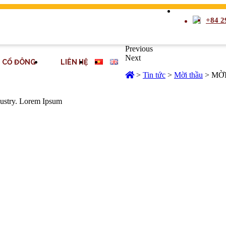
+84 2
Previous
Next
CỔ ĐÔNG
LIÊN HỆ
>
Tin tức
>
Mời thầu
>
MỜI
dustry. Lorem Ipsum