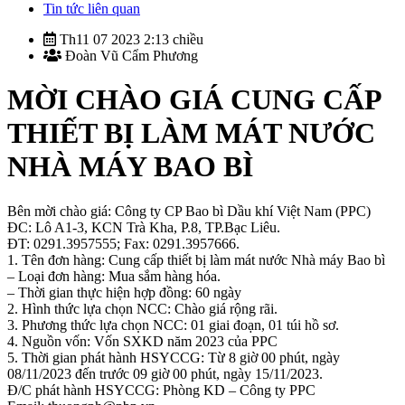
Tin tức liên quan
Th11 07 2023 2:13 chiều
Đoàn Vũ Cẩm Phương
MỜI CHÀO GIÁ CUNG CẤP
THIẾT BỊ LÀM MÁT NƯỚC
NHÀ MÁY BAO BÌ
Bên mời chào giá: Công ty CP Bao bì Dầu khí Việt Nam (PPC)
ĐC: Lô A1-3, KCN Trà Kha, P.8, TP.Bạc Liêu.
ĐT: 0291.3957555; Fax: 0291.3957666.
1. Tên đơn hàng: Cung cấp thiết bị làm mát nước Nhà máy Bao bì
– Loại đơn hàng: Mua sắm hàng hóa.
– Thời gian thực hiện hợp đồng: 60 ngày
2. Hình thức lựa chọn NCC: Chào giá rộng rãi.
3. Phương thức lựa chọn NCC: 01 giai đoạn, 01 túi hồ sơ.
4. Nguồn vốn: Vốn SXKD năm 2023 của PPC
5. Thời gian phát hành HSYCCG: Từ 8 giờ 00 phút, ngày
08/11/2023 đến trước 09 giờ 00 phút, ngày 15/11/2023.
Đ/C phát hành HSYCCG: Phòng KD – Công ty PPC