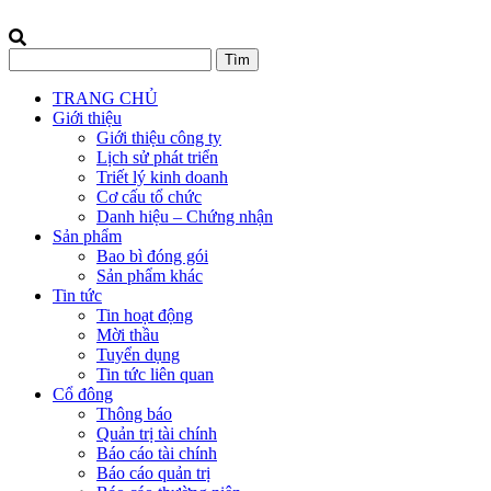
TRANG CHỦ
Giới thiệu
Giới thiệu công ty
Lịch sử phát triển
Triết lý kinh doanh
Cơ cấu tổ chức
Danh hiệu – Chứng nhận
Sản phẩm
Bao bì đóng gói
Sản phẩm khác
Tin tức
Tin hoạt động
Mời thầu
Tuyển dụng
Tin tức liên quan
Cổ đông
Thông báo
Quản trị tài chính
Báo cáo tài chính
Báo cáo quản trị