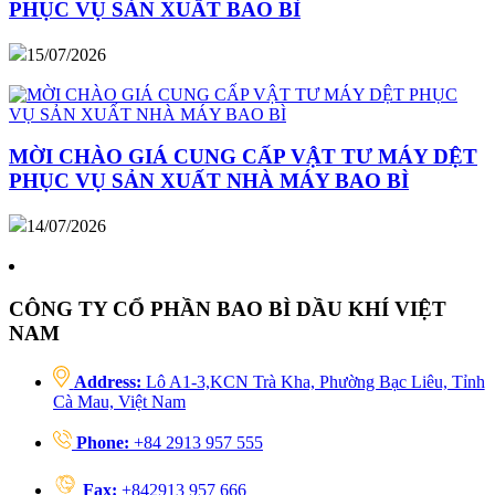
PHỤC VỤ SẢN XUẤT BAO BÌ
15/07/2026
MỜI CHÀO GIÁ CUNG CẤP VẬT TƯ MÁY DỆT
PHỤC VỤ SẢN XUẤT NHÀ MÁY BAO BÌ
14/07/2026
CÔNG TY CỔ PHẦN BAO BÌ DẦU KHÍ VIỆT
NAM
Address:
Lô A1-3,KCN Trà Kha, Phường Bạc Liêu, Tỉnh
Cà Mau, Việt Nam
Phone:
+84 2913 957 555
Fax:
+842913 957 666