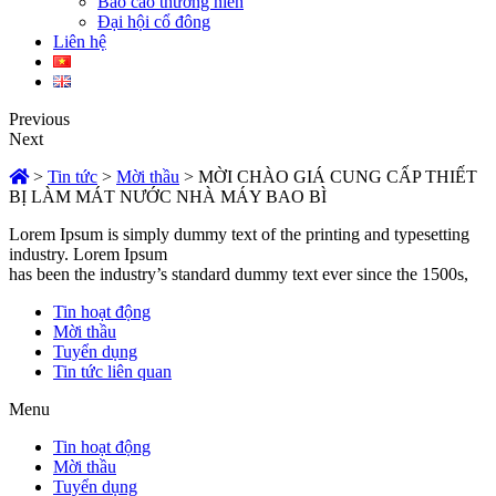
Báo cáo thường niên
Đại hội cổ đông
Liên hệ
Previous
Next
>
Tin tức
>
Mời thầu
>
MỜI CHÀO GIÁ CUNG CẤP THIẾT
BỊ LÀM MÁT NƯỚC NHÀ MÁY BAO BÌ
Lorem Ipsum is simply dummy text of the printing and typesetting
industry. Lorem Ipsum
has been the industry’s standard dummy text ever since the 1500s,
Tin hoạt động
Mời thầu
Tuyển dụng
Tin tức liên quan
Menu
Tin hoạt động
Mời thầu
Tuyển dụng