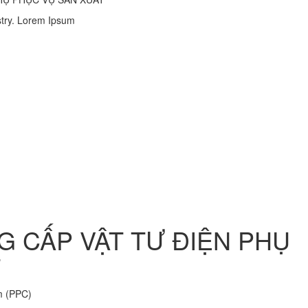
stry. Lorem Ipsum
G CẤP VẬT TƯ ĐIỆN PHỤ
T
m (PPC)