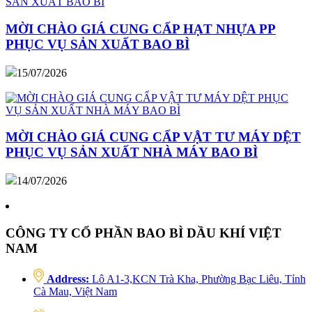
MỜI CHÀO GIÁ CUNG CẤP HẠT NHỰA PP
PHỤC VỤ SẢN XUẤT BAO BÌ
15/07/2026
MỜI CHÀO GIÁ CUNG CẤP VẬT TƯ MÁY DỆT
PHỤC VỤ SẢN XUẤT NHÀ MÁY BAO BÌ
14/07/2026
CÔNG TY CỔ PHẦN BAO BÌ DẦU KHÍ VIỆT
NAM
Address:
Lô A1-3,KCN Trà Kha, Phường Bạc Liêu, Tỉnh
Cà Mau, Việt Nam