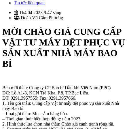
Tin tức liên quan
Th4 04 2023 9:47 sáng
Đoàn Vũ Cẩm Phương
MỜI CHÀO GIÁ CUNG CẤP
VẬT TƯ MÁY DỆT PHỤC VỤ
SẢN XUẤT NHÀ MÁY BAO
BÌ
Bên mời thầu: Công ty CP Bao bì Dầu khí Việt Nam (PPC)
ĐC: Lô A1-3, KCN Trà Kha, P.8, TP.Bạc Liêu.
ĐT: 0291.3957555; Fax: 0291.3957666.
1. Tên gói thầu: Cung cấp Vật tư máy dệt phục vụ sản xuất Nhà
máy Bao bì
– Loại gói thầu: Mua sắm hàng hóa.
– Thời gian thực hiện hợp đồng: năm 2023
2. Hình thức lựa chọn nhà thầu: Chào giá cạnh tranh rộng rãi.