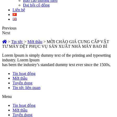
Báo cáo thường niên
Đại hội cổ đông
Liên hệ
Previous
Next
>
Tin tức
>
Mời thầu
>
MỜI CHÀO GIÁ CUNG CẤP VẬT
TƯ MÁY DỆT PHỤC VỤ SẢN XUẤT NHÀ MÁY BAO BÌ
Lorem Ipsum is simply dummy text of the printing and typesetting
industry. Lorem Ipsum
has been the industry’s standard dummy text ever since the 1500s,
Tin hoạt động
Mời thầu
Tuyển dụng
Tin tức liên quan
Menu
Tin hoạt động
Mời thầu
Tuyển dụng