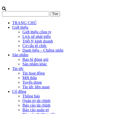
TRANG CHỦ
Giới thiệu
Giới thiệu công ty
Lịch sử phát triển
Triết lý kinh doanh
Cơ cấu tổ chức
Danh hiệu – Chứng nhận
Sản phẩm
Bao bì đóng gói
Sản phẩm khác
Tin tức
Tin hoạt động
Mời thầu
Tuyển dụng
Tin tức liên quan
Cổ đông
Thông báo
Quản trị tài chính
Báo cáo tài chính
Báo cáo quản trị