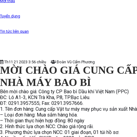
Mời thầu
Tuyển dụng
Tin tức liên quan
Th11 21 2023 3:56 chiều
Đoàn Vũ Cẩm Phương
MỜI CHÀO GIÁ CUNG CẤP
NHÀ MÁY BAO BÌ
Bên mời chào giá: Công ty CP Bao bì Dầu khí Việt Nam (PPC)
ĐC: Lô A1-3, KCN Trà Kha, P.8, TP.Bạc Liêu.
ĐT: 0291.3957555; Fax: 0291.3957666.
1. Tên đơn hàng: Cung cấp Vật tư máy may phục vụ sản xuất Nh
– Loại đơn hàng: Mua sắm hàng hóa.
– Thời gian thực hiện hợp đồng: 80 ngày
2. Hình thức lựa chọn NCC: Chào giá rộng rãi.
3. Phương thức lựa chọn NCC: 01 giai đoạn, 01 túi hồ sơ.