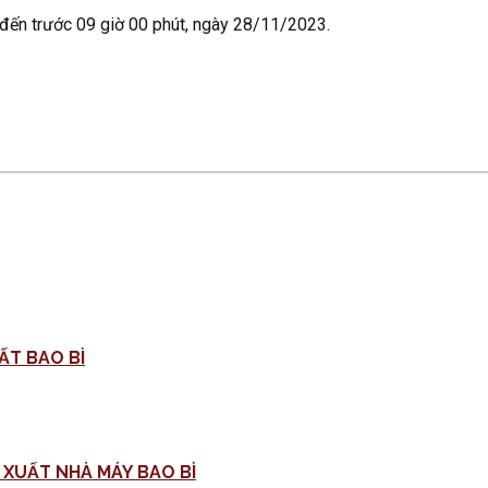
 đến trước 09 giờ 00 phút, ngày 28/11/2023.
ẤT BAO BÌ
MỜI CHÀO GIÁ CUNG CẤP VẬT TƯ MÁY DỆT PHỤC VỤ SẢN XUẤT NHÀ MÁY BAO BÌ