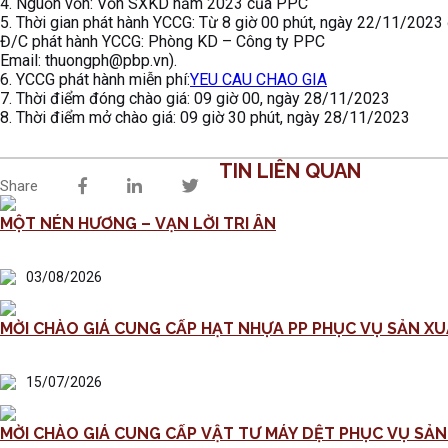
4. Nguồn vốn: Vốn SXKD năm 2023 của PPC
5. Thời gian phát hành YCCG: Từ 8 giờ 00 phút, ngày 22/11/2023
Đ/C phát hành YCCG: Phòng KD – Công ty PPC
Email: thuongph@pbp.vn).
6. YCCG phát hành miễn phí:
YEU CAU CHAO GIA
7. Thời điểm đóng chào giá: 09 giờ 00, ngày 28/11/2023
8. Thời điểm mở chào giá: 09 giờ 30 phút, ngày 28/11/2023
TIN LIÊN QUAN
Share
MỘT NÉN HƯƠNG – VẠN LỜI TRI ÂN
03/08/2026
MỜI CHÀO GIÁ CUNG CẤP HẠT NHỰA PP PHỤC VỤ SẢN XU
15/07/2026