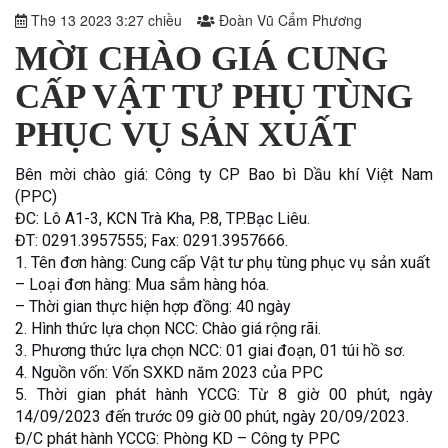
Th9 13 2023 3:27 chiều
Đoàn Vũ Cẩm Phương
MỜI CHÀO GIÁ CUNG
CẤP VẬT TƯ PHỤ TÙNG
PHỤC VỤ SẢN XUẤT
Bên mời chào giá: Công ty CP Bao bì Dầu khí Việt Nam
(PPC)
ĐC: Lô A1-3, KCN Trà Kha, P.8, TP.Bạc Liêu.
ĐT: 0291.3957555; Fax: 0291.3957666.
1. Tên đơn hàng: Cung cấp Vật tư phụ tùng phục vụ sản xuất
– Loại đơn hàng: Mua sắm hàng hóa.
– Thời gian thực hiện hợp đồng: 40 ngày
2. Hình thức lựa chọn NCC: Chào giá rộng rãi.
3. Phương thức lựa chọn NCC: 01 giai đoạn, 01 túi hồ sơ.
4. Nguồn vốn: Vốn SXKD năm 2023 của PPC
5. Thời gian phát hành YCCG: Từ 8 giờ 00 phút, ngày
14/09/2023 đến trước 09 giờ 00 phút, ngày 20/09/2023.
Đ/C phát hành YCCG: Phòng KD – Công ty PPC