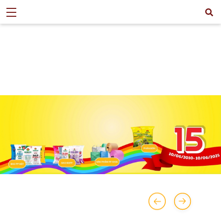
>
TIN TỨC
>
MỜI THẦU
>
MỜI CHÀO GIÁ CUNG CẤP VẬT TƯ PHỤ
TÙNG PHỤC VỤ SẢN XUẤT