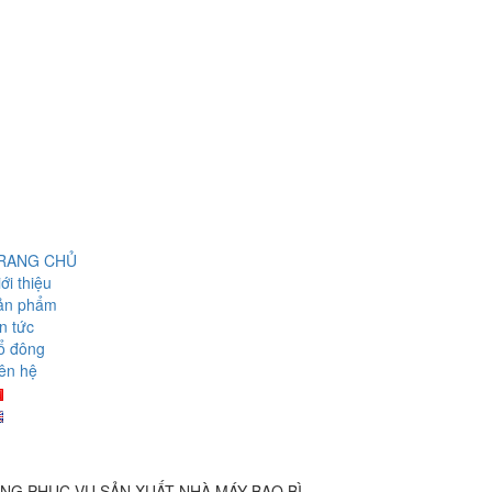
RANG CHỦ
ới thiệu
ản phẩm
n tức
ổ đông
ên hệ
NG PHỤC VỤ SẢN XUẤT NHÀ MÁY BAO BÌ