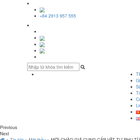
+84 2913 957 555
T
Gi
S
Ti
C
Li
Previous
Next
>
Tin tức
>
Mời thầu
>
MỜI CHÀO GIÁ CUNG CẤP VẬT TƯ PHỤ TÙ