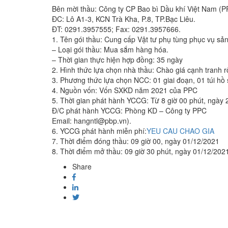
Bên mời thầu: Công ty CP Bao bì Dầu khí Việt Nam (P
ĐC: Lô A1-3, KCN Trà Kha, P.8, TP.Bạc Liêu.
ĐT: 0291.3957555; Fax: 0291.3957666.
1. Tên gói thầu: Cung cấp Vật tư phụ tùng phục vụ sả
– Loại gói thầu: Mua sắm hàng hóa.
– Thời gian thực hiện hợp đồng: 35 ngày
2. Hình thức lựa chọn nhà thầu: Chào giá cạnh tranh r
3. Phương thức lựa chọn NCC: 01 giai đoạn, 01 túi hồ 
4. Nguồn vốn: Vốn SXKD năm 2021 của PPC
5. Thời gian phát hành YCCG: Từ 8 giờ 00 phút, ngày 
Đ/C phát hành YCCG: Phòng KD – Công ty PPC
Email: hangntl@pbp.vn).
6. YCCG phát hành miễn phí:
YEU CAU CHAO GIA
7. Thời điểm đóng thầu: 09 giờ 00, ngày 01/12/2021
8. Thời điểm mở thầu: 09 giờ 30 phút, ngày 01/12/202
Share