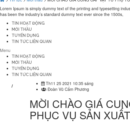
Lorem Ipsum is simply dummy text of the printing and typesetting indu
has been the industry’s standard dummy text ever since the 1500s,
TIN HOẠT ĐỘNG
MỜI THẦU
TUYỂN DỤNG
TIN TỨC LIÊN QUAN
Menu
TIN HOẠT ĐỘNG
MỜI THẦU
TUYỂN DỤNG
TIN TỨC LIÊN QUAN
Th11 25 2021 10:35 sáng
Đoàn Vũ Cẩm Phương
MỜI CHÀO GIÁ CUN
PHỤC VỤ SẢN XUẤT