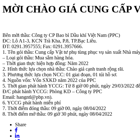
MỜI CHÀO GIÁ CUNG CẤP V
Bên mời thầu: Công ty CP Bao bì Dầu khí Việt Nam (PPC)
ĐC: Lô A1-3, KCN Trà Kha, P.8, TP.Bạc Liêu.
ĐT: 0291.3957555; Fax: 0291.3957666.
1. Tên gói thầu: Cung cấp Vật tư phụ tùng phục vụ sản xuất Nhà má
– Loại gói thầu: Mua sắm hàng hóa.
– Thời gian thực hiện hợp đồng: Năm 2022
2. Hình thức lựa chọn nhà thầu: Chào giá cạnh tranh rộng rãi.
3. Phương thức lựa chọn NCC: 01 giai đoạn, 01 túi hồ sơ.
4. Nguồn vốn: Vốn SXKD năm 2022 của PPC
5. Thời gian phát hành YCCG: Từ 8 giờ 00 phút, ngày 29/03/2022 đế
Đ/C phát hành YCCG: Phòng KD – Công ty PPC
Email: hangntl@pbp.vn).
6. YCCG phát hành miễn phí
7. Thời điểm đóng thầu: 09 giờ 00, ngày 08/04/2022
8. Thời điểm mở thầu: 09 giờ 30 phút, ngày 08/04/2022
Share