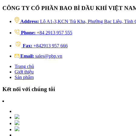
CÔNG TY CỔ PHẦN BAO BÌ DẦU KHÍ VIỆT NA
Address:
Lô A1-3,KCN Trà Kha, Phường Bạc Liêu, Tỉnh 
Phone:
+84 2913 957 555
Fax:
+842913 957 666
Email:
sales@pbp.vn
Trang chủ
Giới thiệu
Sản phẩm
Kết nối với chúng tôi