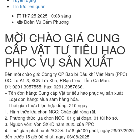
Tuyển dụng
Tin tức liên quan
Th7 25 2025 10:08 sáng
Đoàn Vũ Cẩm Phương
MỜI CHÀO GIÁ CUNG
CẤP VẬT TƯ TIÊU HAO
PHỤC VỤ SẢN XUẤT
Bên mời chào giá: Công ty CP Bao bì Dầu khí Việt Nam (PPC)
ĐC: Lô A1-3, KCN Trà Kha, P.Bạc Liêu, Tỉnh Cà Mau.
ĐT: 0291.3957555; Fax: 0291.3957666.
– Tên đơn hàng: Cung cấp Vật tư tiêu hao phục vụ sản xuất
– Loại đơn hàng: Mua sắm hàng hóa.
– Thời gian thực hiện hợp đồng: 210 ngày
1. Hình thức lựa chọn NCC: Chào giá rộng rãi.
2. Phương thức lựa chọn NCC: 01 giai đoạn, 01 túi hồ sơ.
3. Nguồn vốn: Vốn SXKD năm 2025 của PPC
4. Thời gian phát hành YCCG: Từ 8 giờ 00 phút, ngày 26/07/2025
đến trước 15 giờ 00 phút, ngày 06/08/2025.