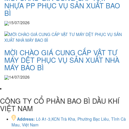
NHỰA PP PHỤC VỤ SẢN XUẤT BAO
BÌ
15/07/2026
MỜI CHÀO GIÁ CUNG CẤP VẬT TƯ
MÁY DỆT PHỤC VỤ SẢN XUẤT NHÀ
MÁY BAO BÌ
14/07/2026
CÔNG TY CỔ PHẦN BAO BÌ DẦU KHÍ
VIỆT NAM
Address:
Lô A1-3,KCN Trà Kha, Phường Bạc Liêu, Tỉnh Cà
Mau, Việt Nam