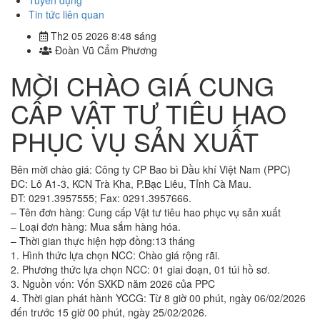
Tuyển dụng
Tin tức liên quan
Th2 05 2026 8:48 sáng
Đoàn Vũ Cẩm Phương
MỜI CHÀO GIÁ CUNG
CẤP VẬT TƯ TIÊU HAO
PHỤC VỤ SẢN XUẤT
Bên mời chào giá: Công ty CP Bao bì Dầu khí Việt Nam (PPC)
ĐC: Lô A1-3, KCN Trà Kha, P.Bạc Liêu, Tỉnh Cà Mau.
ĐT: 0291.3957555; Fax: 0291.3957666.
– Tên đơn hàng: Cung cấp Vật tư tiêu hao phục vụ sản xuất
– Loại đơn hàng: Mua sắm hàng hóa.
– Thời gian thực hiện hợp đồng:13 tháng
1. Hình thức lựa chọn NCC: Chào giá rộng rãi.
2. Phương thức lựa chọn NCC: 01 giai đoạn, 01 túi hồ sơ.
3. Nguồn vốn: Vốn SXKD năm 2026 của PPC
4. Thời gian phát hành YCCG: Từ 8 giờ 00 phút, ngày 06/02/2026
đến trước 15 giờ 00 phút, ngày 25/02/2026.