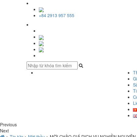
+84 2913 957 555
T
Gi
S
Ti
C
Li
Previous
Next
>
Tin tức
>
Mời thầu
>
MỜI CHÀO GIÁ DỊCH VỤ NGHIỀN NGUYÊN 