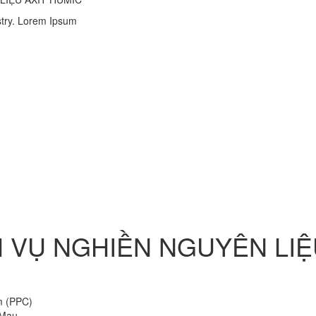
stry. Lorem Ipsum
H VỤ NGHIỀN NGUYÊN LI
m (PPC)
 Mau