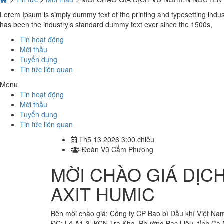
Lorem Ipsum is simply dummy text of the printing and typesetting indu
has been the industry’s standard dummy text ever since the 1500s,
Tin hoạt động
Mời thầu
Tuyển dụng
Tin tức liên quan
Menu
Tin hoạt động
Mời thầu
Tuyển dụng
Tin tức liên quan
Th5 13 2026 3:00 chiều
Đoàn Vũ Cẩm Phương
MỜI CHÀO GIÁ DỊC
AXIT HUMIC
Bên mời chào giá: Công ty CP Bao bì Dầu khí Việt Na
ĐC: Lô A1-3, KCN Trà Kha, Phường Bạc Liêu, tỉnh Cà