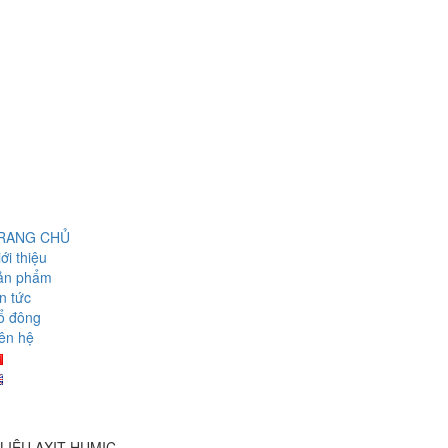
RANG CHỦ
ới thiệu
ản phẩm
n tức
ổ đông
ên hệ
LIỆU AXIT HUMIC