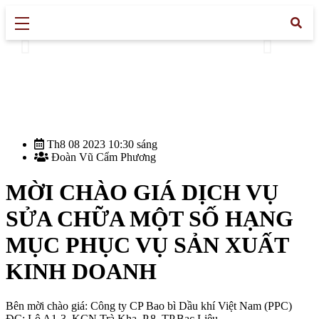
Th8 08 2023 10:30 sáng
Đoàn Vũ Cẩm Phương
MỜI CHÀO GIÁ DỊCH VỤ
SỬA CHỮA MỘT SỐ HẠNG
MỤC PHỤC VỤ SẢN XUẤT
KINH DOANH
Bên mời chào giá: Công ty CP Bao bì Dầu khí Việt Nam (PPC)
ĐC: Lô A1-3, KCN Trà Kha, P.8, TP.Bạc Liêu