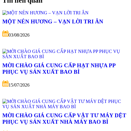
Tin liên quan
MỘT NÉN HƯƠNG – VẠN LỜI TRI ÂN
03/08/2026
MỜI CHÀO GIÁ CUNG CẤP HẠT NHỰA PP
PHỤC VỤ SẢN XUẤT BAO BÌ
15/07/2026
MỜI CHÀO GIÁ CUNG CẤP VẬT TƯ MÁY DỆT
PHỤC VỤ SẢN XUẤT NHÀ MÁY BAO BÌ