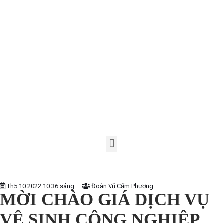
>
TIN TỨC
>
MỜI THẦU
>
MỜI CHÀO GIÁ DỊCH VỤ
VỆ SINH CÔNG NGHIỆP
Th5 10 2022 10:36 sáng
Đoàn Vũ Cẩm Phương
MỜI CHÀO GIÁ DỊCH VỤ
VỆ SINH CÔNG NGHIỆP