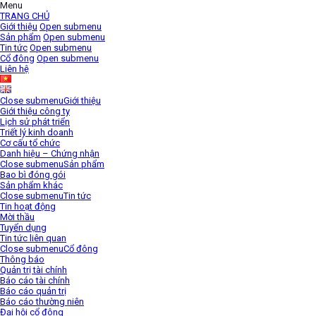
Menu
TRANG CHỦ
Giới thiệu
Open submenu
Sản phẩm
Open submenu
Tin tức
Open submenu
Cổ đông
Open submenu
Liên hệ
Close submenu
Giới thiệu
Giới thiệu công ty
Lịch sử phát triển
Triết lý kinh doanh
Cơ cấu tổ chức
Danh hiệu – Chứng nhận
Close submenu
Sản phẩm
Bao bì đóng gói
Sản phẩm khác
Close submenu
Tin tức
Tin hoạt động
Mời thầu
Tuyển dụng
Tin tức liên quan
Close submenu
Cổ đông
Thông báo
Quản trị tài chính
Báo cáo tài chính
Báo cáo quản trị
Báo cáo thường niên
Đại hội cổ đông