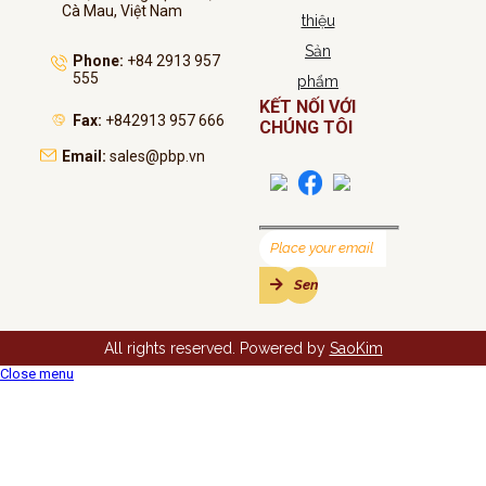
Cà Mau, Việt Nam
thiệu
Sản
Phone:
+84 2913 957
555
phẩm
KẾT NỐI VỚI
Fax:
+842913 957 666
CHÚNG TÔI
Email:
sales@pbp.vn
All rights reserved. Powered by
SaoKim
Close menu