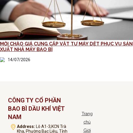
MỜI CHÀO GIÁ CUNG CẤP VẬT TƯ MÁY DỆT PHỤC VỤ SẢN
XUẤT NHÀ MÁY BAO BÌ
14/07/2026
CÔNG TY CỔ PHẦN
BAO BÌ DẦU KHÍ VIỆT
Trang
NAM
chủ
Address:
Lô A1-3,KCN Trà
Giới
Kha, Phường Bạc Liêu, Tỉnh