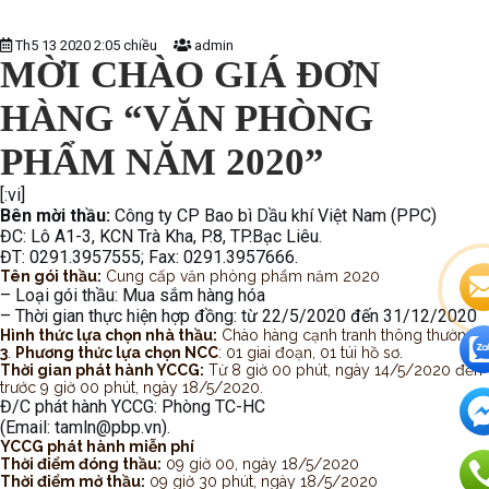
Th5 13 2020 2:05 chiều
admin
MỜI CHÀO GIÁ ĐƠN
HÀNG “VĂN PHÒNG
PHẨM NĂM 2020”
[:vi]
Bên mời thầu:
Công ty CP Bao bì Dầu khí Việt Nam (PPC)
ĐC: Lô A1-3, KCN Trà Kha, P.8, TP.Bạc Liêu.
ĐT: 0291.3957555; Fax: 0291.3957666.
Tên gói thầu:
Cung cấp văn phòng phẩm năm 2020
– Loại gói thầu: Mua sắm hàng hóa
– Thời gian thực hiện hợp đồng: từ 22/5/2020 đến 31/12/2020
Hình thức lựa chọn nhà thầu:
Chào hàng cạnh tranh thông thường
3
.
Phương thức lựa chọn NCC
: 01 giai đoạn, 01 túi hồ sơ.
Thời gian phát hành YCCG:
Từ 8 giờ 00 phút, ngày 14/5/2020 đến
trước 9 giờ 00 phút, ngày 18/5/2020.
Đ/C phát hành YCCG: Phòng TC-HC
(Email: tamln@pbp.vn).
YCCG phát hành miễn phí
Thời điểm đóng thầu:
09 giờ 00, ngày 18/5/2020
Thời điểm mở thầu:
09 giờ 30 phút, ngày 18/5/2020