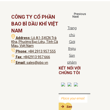
Previous
CÔNG TY CỔ PHẦN
Next
BAO BÌ DẦU KHÍ VIỆT
Trang
NAM
chủ
Address:
Lô A1-3,KCN Trà
Kha, Phường Bạc Liêu, Tỉnh Cà
Giới
Mau, Việt Nam
thiệu
Phone:
+84 2913 957 555
Sản
Fax:
+842913 957 666
phẩm
Email:
sales@pbp.vn
KẾT NỐI VỚI
CHÚNG TÔI