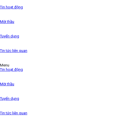
the 1500s,
Tin hoạt động
Mời thầu
Tuyển dụng
Tin tức liên quan
Menu
Tin hoạt động
Mời thầu
Tuyển dụng
Tin tức liên quan