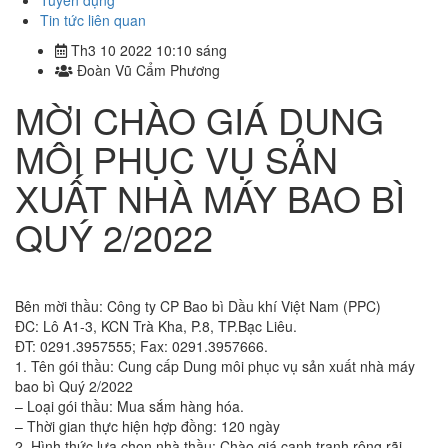
Tuyển dụng
Tin tức liên quan
Th3 10 2022 10:10 sáng
Đoàn Vũ Cẩm Phương
MỜI CHÀO GIÁ DUNG
MÔI PHỤC VỤ SẢN
XUẤT NHÀ MÁY BAO BÌ
QUÝ 2/2022
Bên mời thầu: Công ty CP Bao bì Dầu khí Việt Nam (PPC)
ĐC: Lô A1-3, KCN Trà Kha, P.8, TP.Bạc Liêu.
ĐT: 0291.3957555; Fax: 0291.3957666.
1. Tên gói thầu: Cung cấp Dung môi phục vụ sản xuất nhà máy
bao bì Quý 2/2022
– Loại gói thầu: Mua sắm hàng hóa.
– Thời gian thực hiện hợp đồng: 120 ngày
2. Hình thức lựa chọn nhà thầu: Chào giá cạnh tranh rộng rãi.