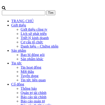
TRANG CHỦ
Giới thiệu
Giới thiệu công ty
Lịch sử phát triển
Triết lý kinh doanh
Cơ cấu tổ chức
Danh hiệu – Chứng nhận
Sản phẩm
Bao bì đóng gói
Sản phẩm khác
Tin tức
Tin hoạt động
Mời thầu
Tuyển dụng
Tin tức liên quan
Cổ đông
Thông báo
Quản trị tài chính
Báo cáo tài chính
Báo cáo quản trị