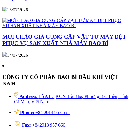
15/07/2026
MỜI CHÀO GIÁ CUNG CẤP VẬT TƯ MÁY DỆT
PHỤC VỤ SẢN XUẤT NHÀ MÁY BAO BÌ
14/07/2026
CÔNG TY CỔ PHẦN BAO BÌ DẦU KHÍ VIỆT
NAM
Address:
Lô A1-3,KCN Trà Kha, Phường Bạc Liêu, Tỉnh
Cà Mau, Việt Nam
Phone:
+84 2913 957 555
Fax:
+842913 957 666