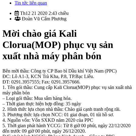
Tin tức liên quan
Th12 21 2020 2:43 chiều
Đoàn Vũ Cẩm Phương
Mời chào giá Kali
Clorua(MOP) phục vụ sản
xuất nhà máy phân bón
Bên mời thầu: Công ty CP Bao bì Dầu khí Việt Nam (PPC)
ĐC: Lô A1-3, KCN Trà Kha, P.8, TP.Bạc Liêu.
ĐT: 0291.3957555; Fax: 0291.3957666.
1. Tên gói thầu: Cung cấp Kali Clorua(MOP) phục vụ sản xuất nhà
máy phân bón
– Loại gói thầu: Mua sắm hàng hóa.
– Thời gian thực hiện hợp đồng: 35 ngày
2. Hình thức lựa chọn nhà thầu: Chào giá cạnh tranh rộng rãi.
3. Phương thức lựa chọn NCC: 01 giai đoạn, 01 túi hồ sơ.
4. Nguồn vốn: Vốn SXKD năm 2020 của PPC
5. Thời gian phát hành YCCG: Từ 8 giờ 00 phút, ngày 22/12/2020
đến trước 09 giờ 00 phút, ngày 26/12/2020.