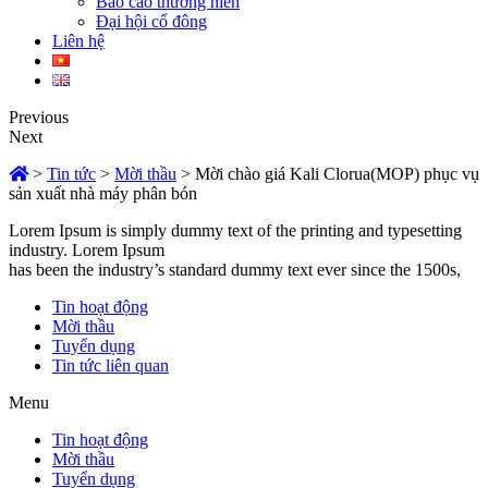
Báo cáo thường niên
Đại hội cổ đông
Liên hệ
Previous
Next
>
Tin tức
>
Mời thầu
>
Mời chào giá Kali Clorua(MOP) phục vụ
sản xuất nhà máy phân bón
Lorem Ipsum is simply dummy text of the printing and typesetting
industry. Lorem Ipsum
has been the industry’s standard dummy text ever since the 1500s,
Tin hoạt động
Mời thầu
Tuyển dụng
Tin tức liên quan
Menu
Tin hoạt động
Mời thầu
Tuyển dụng