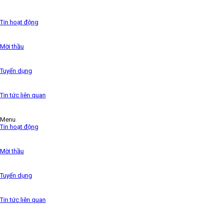
has been the industry’s standard dummy text ever since
the 1500s,
Tin hoạt động
Mời thầu
Tuyển dụng
Tin tức liên quan
Menu
Tin hoạt động
Mời thầu
Tuyển dụng
Tin tức liên quan