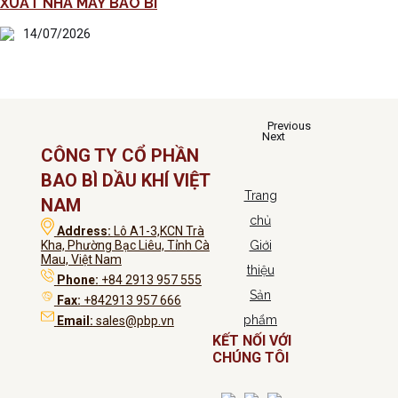
XUẤT NHÀ MÁY BAO BÌ
14/07/2026
Previous
Next
CÔNG TY CỔ PHẦN
BAO BÌ DẦU KHÍ VIỆT
Trang
NAM
chủ
Address:
Lô A1-3,KCN Trà
Kha, Phường Bạc Liêu, Tỉnh Cà
Giới
Mau, Việt Nam
thiệu
Phone:
+84 2913 957 555
Sản
Fax:
+842913 957 666
phẩm
Email:
sales@pbp.vn
KẾT NỐI VỚI
CHÚNG TÔI