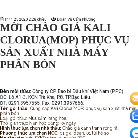
Th11 25 2020 2:28 chiều
Đoàn Vũ Cẩm Phương
MỜI CHÀO GIÁ KALI
CLORUA(MOP) PHỤC VỤ
SẢN XUẤT NHÀ MÁY
PHÂN BÓN
Bên mời thầu:
Công ty CP Bao bì Dầu khí Việt Nam (PPC)
ĐC: Lô A1-3, KCN Trà Kha, P.8, TP.Bạc Liêu.
ĐT: 0291.3957555; Fax: 0291.3957666.
Tên gói thầu:
Cung cấp Kali Clorua(MOP) phục vụ sản xuất nhà máy
phân bón
Loại gói thầu: Mua sắm hàng hóa.
Thời gian thực hiện hợp đồng: 35 ngày
Hình thức lựa chọn nhà thầu:
Chào giá cạnh tranh rộng rãi.
Phương thức lựa chọn NCC:
01 giai đoạn, 01 túi hồ sơ.
Nguồn vốn:
Vốn SXKD năm 2020 của PPC