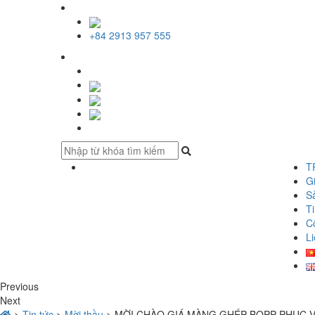
+84 2913 957 555
T
Gi
S
Ti
C
Li
Previous
Next
>
Tin tức
>
Mời thầu
>
MỜI CHÀO GIÁ MÀNG GHÉP BOPP PHỤC V