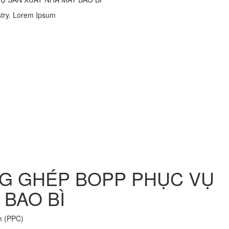
stry. Lorem Ipsum
NG GHÉP BOPP PHỤC VỤ
 BAO BÌ
m (PPC)