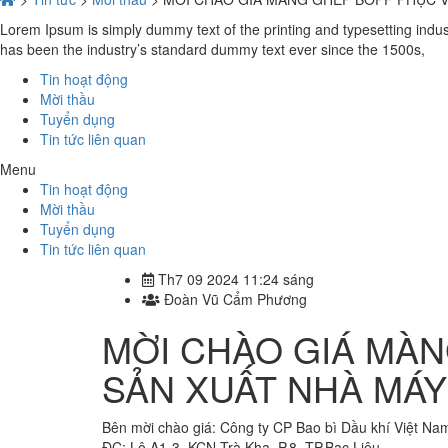
Lorem Ipsum is simply dummy text of the printing and typesetting indu
has been the industry’s standard dummy text ever since the 1500s,
Tin hoạt động
Mời thầu
Tuyển dụng
Tin tức liên quan
Menu
Tin hoạt động
Mời thầu
Tuyển dụng
Tin tức liên quan
Th7 09 2024 11:24 sáng
Đoàn Vũ Cẩm Phương
MỜI CHÀO GIÁ MÀ
SẢN XUẤT NHÀ MÁY
Bên mời chào giá: Công ty CP Bao bì Dầu khí Việt Na
ĐC: Lô A1-3, KCN Trà Kha, P.8, TP.Bạc Liêu.