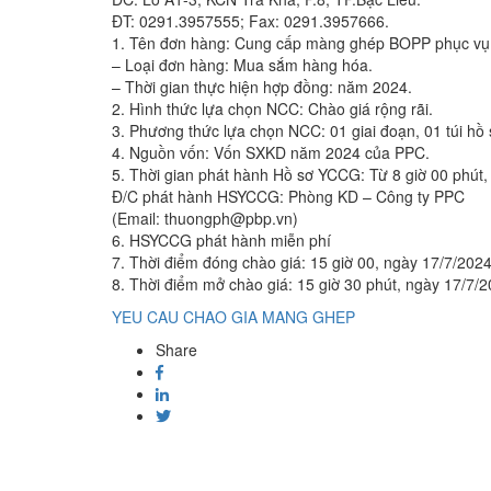
ĐT: 0291.3957555; Fax: 0291.3957666.
1. Tên đơn hàng: Cung cấp màng ghép BOPP phục vụ 
– Loại đơn hàng: Mua sắm hàng hóa.
– Thời gian thực hiện hợp đồng: năm 2024.
2. Hình thức lựa chọn NCC: Chào giá rộng rãi.
3. Phương thức lựa chọn NCC: 01 giai đoạn, 01 túi hồ 
4. Nguồn vốn: Vốn SXKD năm 2024 của PPC.
5. Thời gian phát hành Hồ sơ YCCG: Từ 8 giờ 00 phút,
Đ/C phát hành HSYCCG: Phòng KD – Công ty PPC
(Email: thuongph@pbp.vn)
6. HSYCCG phát hành miễn phí
7. Thời điểm đóng chào giá: 15 giờ 00, ngày 17/7/202
8. Thời điểm mở chào giá: 15 giờ 30 phút, ngày 17/7/
YEU CAU CHAO GIA MANG GHEP
Share