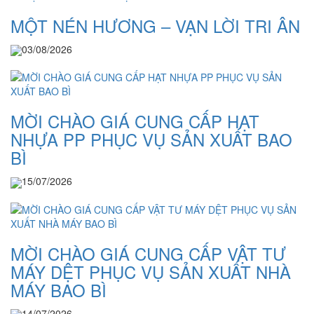
MỘT NÉN HƯƠNG – VẠN LỜI TRI ÂN
03/08/2026
MỜI CHÀO GIÁ CUNG CẤP HẠT
NHỰA PP PHỤC VỤ SẢN XUẤT BAO
BÌ
15/07/2026
MỜI CHÀO GIÁ CUNG CẤP VẬT TƯ
MÁY DỆT PHỤC VỤ SẢN XUẤT NHÀ
MÁY BAO BÌ
14/07/2026