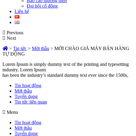
Báo cáo thường niên
Đại hội cổ đông
Liên hệ
Previous
Next
>
Tin tức
>
Mời thầu
>
MỜI CHÀO GIÁ MÁY BÁN HÀNG
TỰ ĐỘNG
Lorem Ipsum is simply dummy text of the printing and typesetting
industry. Lorem Ipsum
has been the industry’s standard dummy text ever since the 1500s,
Tin hoạt động
Mời thầu
Tuyển dụng
Tin tức liên quan
Menu
Tin hoạt động
Mời thầu
Tuyển dụng