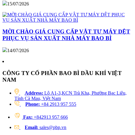
15/07/2026
MỜI CHÀO GIÁ CUNG CẤP VẬT TƯ MÁY DỆT
PHỤC VỤ SẢN XUẤT NHÀ MÁY BAO BÌ
14/07/2026
CÔNG TY CỔ PHẦN BAO BÌ DẦU KHÍ VIỆT
NAM
Address:
Lô A1-3,KCN Trà Kha, Phường Bạc Liêu,
Tỉnh Cà Mau, Việt Nam
Phone:
+84 2913 957 555
Fax:
+842913 957 666
Email:
sales@pbp.vn