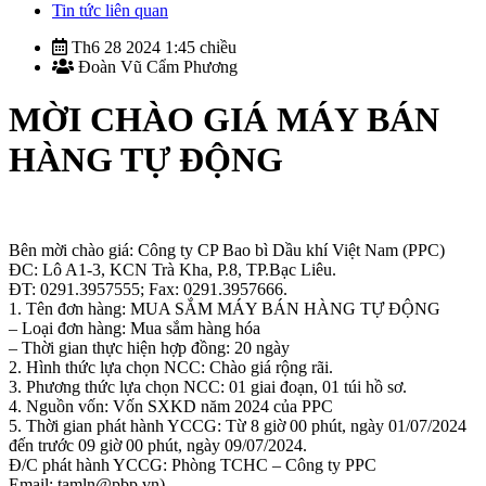
Tin tức liên quan
Th6 28 2024 1:45 chiều
Đoàn Vũ Cẩm Phương
MỜI CHÀO GIÁ MÁY BÁN
HÀNG TỰ ĐỘNG
Bên mời chào giá: Công ty CP Bao bì Dầu khí Việt Nam (PPC)
ĐC: Lô A1-3, KCN Trà Kha, P.8, TP.Bạc Liêu.
ĐT: 0291.3957555; Fax: 0291.3957666.
1. Tên đơn hàng: MUA SẮM MÁY BÁN HÀNG TỰ ĐỘNG
– Loại đơn hàng: Mua sắm hàng hóa
– Thời gian thực hiện hợp đồng: 20 ngày
2. Hình thức lựa chọn NCC: Chào giá rộng rãi.
3. Phương thức lựa chọn NCC: 01 giai đoạn, 01 túi hồ sơ.
4. Nguồn vốn: Vốn SXKD năm 2024 của PPC
5. Thời gian phát hành YCCG: Từ 8 giờ 00 phút, ngày 01/07/2024
đến trước 09 giờ 00 phút, ngày 09/07/2024.
Đ/C phát hành YCCG: Phòng TCHC – Công ty PPC
Email: tamln@pbp.vn).