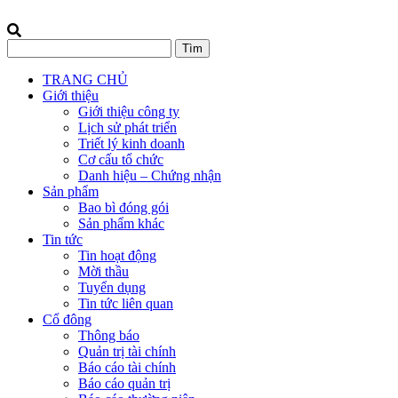
TRANG CHỦ
Giới thiệu
Giới thiệu công ty
Lịch sử phát triển
Triết lý kinh doanh
Cơ cấu tổ chức
Danh hiệu – Chứng nhận
Sản phẩm
Bao bì đóng gói
Sản phẩm khác
Tin tức
Tin hoạt động
Mời thầu
Tuyển dụng
Tin tức liên quan
Cổ đông
Thông báo
Quản trị tài chính
Báo cáo tài chính
Báo cáo quản trị