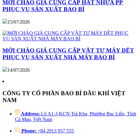
MỜI CHÀO GIÁ CUNG CẤP HẠT NHỰA PP
PHỤC VỤ SẢN XUẤT BAO BÌ
15/07/2026
MỜI CHÀO GIÁ CUNG CẤP VẬT TƯ MÁY DỆT
PHỤC VỤ SẢN XUẤT NHÀ MÁY BAO BÌ
14/07/2026
CÔNG TY CỔ PHẦN BAO BÌ DẦU KHÍ VIỆT
NAM
Address:
Lô A1-3,KCN Trà Kha, Phường Bạc Liêu, Tỉnh
Cà Mau, Việt Nam
Phone:
+84 2913 957 555