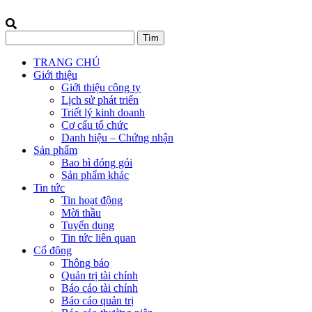
TRANG CHỦ
Giới thiệu
Giới thiệu công ty
Lịch sử phát triển
Triết lý kinh doanh
Cơ cấu tổ chức
Danh hiệu – Chứng nhận
Sản phẩm
Bao bì đóng gói
Sản phẩm khác
Tin tức
Tin hoạt động
Mời thầu
Tuyển dụng
Tin tức liên quan
Cổ đông
Thông báo
Quản trị tài chính
Báo cáo tài chính
Báo cáo quản trị