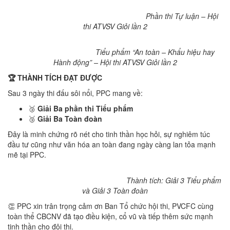
Phần thi Tự luận – Hội
thi ATVSV Giỏi lần 2
Tiểu phẩm “An toàn – Khẩu hiệu hay
Hành động” – Hội thi ATVSV Giỏi lần 2
🏆
THÀNH TÍCH ĐẠT ĐƯỢC
Sau 3 ngày thi đấu sôi nổi, PPC mang về:
🥉
Giải Ba phần thi Tiểu phẩm
🥉
Giải Ba Toàn đoàn
Đây là minh chứng rõ nét cho tinh thần học hỏi, sự nghiêm túc
đầu tư cũng như văn hóa an toàn đang ngày càng lan tỏa mạnh
mẽ tại PPC.
Thành tích: Giải 3 Tiểu phẩm
và Giải 3 Toàn đoàn
👏 PPC xin trân trọng cảm ơn Ban Tổ chức hội thi, PVCFC cùng
toàn thể CBCNV đã tạo điều kiện, cổ vũ và tiếp thêm sức mạnh
tinh thần cho đội thi.