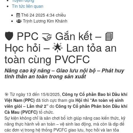
Tuyển dụng
Tin tức liên quan
Th6 24 2025 4:34 chiều
Trịnh Lương Kim Khánh
🛡️ PPC 🤝 Gắn kết – 📘
Học hỏi – 🌟 Lan tỏa an
toàn cùng PVCFC
Nâng cao kỹ năng – Giao lưu nội bộ – Phát huy
tinh thần an toàn trong sản xuất
🎯 Từ ngày 13 đến 15/6/2025,
Công ty Cổ phần Bao bì Dầu khí
Việt Nam (PPC)
đã tích cực tham gia
Hội thi “An toàn vệ sinh
viên giỏi – Lần thứ 2”
do
Công ty Cổ phần Phân bón Dầu khí
Cà Mau (PVCFC)
tổ chức.
Sự kiện không chỉ là sân chơi bổ ích giúp nâng cao kiến thức, kỹ
năng thực hành về an toàn – vệ sinh lao động, mà còn là dịp để
các đơn vị trong hệ thống PVCFC giao lưu, học hỏi và lan tỏa