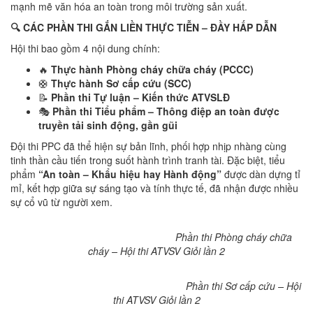
mạnh mẽ văn hóa an toàn trong môi trường sản xuất.
🔍
CÁC PHẦN THI GẮN LIỀN THỰC TIỄN – ĐẦY HẤP DẪN
Hội thi bao gồm 4 nội dung chính:
🔥
Thực hành Phòng cháy chữa cháy (PCCC)
🛟
Thực hành Sơ cấp cứu (SCC)
📝
Phần thi Tự luận – Kiến thức ATVSLĐ
🎭
Phần thi Tiểu phẩm – Thông điệp an toàn được
truyền tải sinh động, gần gũi
Đội thi PPC đã thể hiện sự bản lĩnh, phối hợp nhịp nhàng cùng
tinh thần cầu tiến trong suốt hành trình tranh tài. Đặc biệt, tiểu
phẩm
“An toàn – Khẩu hiệu hay Hành động”
được dàn dựng tỉ
mỉ, kết hợp giữa sự sáng tạo và tính thực tế, đã nhận được nhiều
sự cổ vũ từ người xem.
Phần thi Phòng cháy chữa
cháy – Hội thi ATVSV Giỏi lần 2
Phần thi Sơ cấp cứu – Hội
thi ATVSV Giỏi lần 2