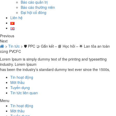
Báo cáo quản trị
Báo cáo thường niên
Đại hội cổ đông
Liên hệ
Previous
Next
>
Tin tức
>
🛡️ PPC 🤝 Gắn kết – 📘 Học hỏi – 🌟 Lan tỏa an toàn
cùng PVCFC
Lorem Ipsum is simply dummy text of the printing and typesetting
industry. Lorem Ipsum
has been the industry’s standard dummy text ever since the 1500s,
Tin hoạt động
Mời thầu
Tuyển dụng
Tin tức liên quan
Menu
Tin hoạt động
Mời thầu