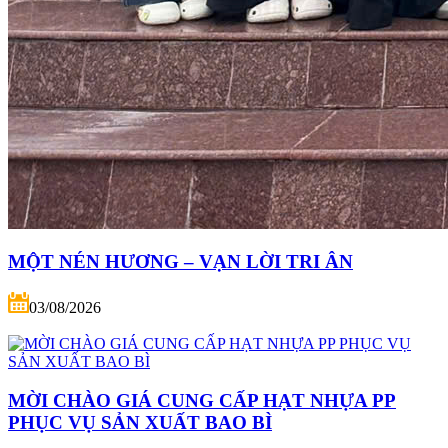
MỘT NÉN HƯƠNG – VẠN LỜI TRI ÂN
03/08/2026
MỜI CHÀO GIÁ CUNG CẤP HẠT NHỰA PP
PHỤC VỤ SẢN XUẤT BAO BÌ