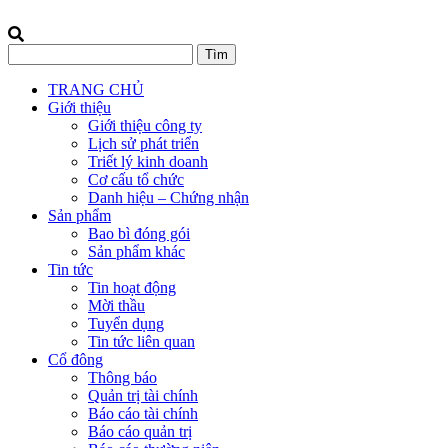
TRANG CHỦ
Giới thiệu
Giới thiệu công ty
Lịch sử phát triển
Triết lý kinh doanh
Cơ cấu tổ chức
Danh hiệu – Chứng nhận
Sản phẩm
Bao bì đóng gói
Sản phẩm khác
Tin tức
Tin hoạt động
Mời thầu
Tuyển dụng
Tin tức liên quan
Cổ đông
Thông báo
Quản trị tài chính
Báo cáo tài chính
Báo cáo quản trị