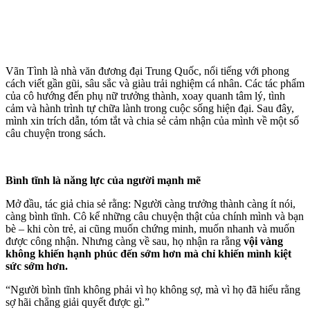
Vãn Tình là nhà văn đương đại Trung Quốc, nổi tiếng với phong
cách viết gần gũi, sâu sắc và giàu trải nghiệm cá nhân. Các tác phẩm
của cô hướng đến phụ nữ trưởng thành, xoay quanh tâm lý, tình
cảm và hành trình tự chữa lành trong cuộc sống hiện đại. Sau đây,
mình xin trích dẫn, tóm tắt và chia sẻ cảm nhận của mình về một số
câu chuyện trong sách.
Bình tĩnh là năng lực của người mạnh mẽ
Mở đầu, tác giả chia sẻ rằng: Người càng trưởng thành càng ít nói,
càng bình tĩnh. Cô kể những câu chuyện thật của chính mình và bạn
bè – khi còn trẻ, ai cũng muốn chứng minh, muốn nhanh và muốn
được công nhận. Nhưng càng về sau, họ nhận ra rằng
vội vàng
không khiến hạnh phúc đến sớm hơn mà chỉ khiến mình kiệt
sức sớm hơn.
“Người bình tĩnh không phải vì họ không sợ, mà vì họ đã hiểu rằng
sợ hãi chẳng giải quyết được gì.”