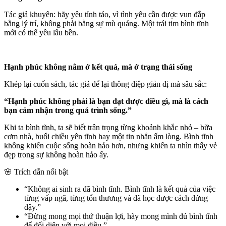
Tác giả khuyên: hãy yêu tỉnh táo, vì tình yêu cần được vun đắp
bằng lý trí, không phải bằng sự mù quáng. Một trái tim bình tĩnh
mới có thể yêu lâu bền.
Hạnh phúc không nằm ở kết quả, mà ở trạng thái sống
Khép lại cuốn sách, tác giả để lại thông điệp giản dị mà sâu sắc:
“Hạnh phúc không phải là bạn đạt được điều gì, mà là cách
bạn cảm nhận trong quá trình sống.”
Khi ta bình tĩnh, ta sẽ biết trân trọng từng khoảnh khắc nhỏ – bữa
cơm nhà, buổi chiều yên tĩnh hay một tin nhắn ấm lòng. Bình tĩnh
không khiến cuộc sống hoàn hảo hơn, nhưng khiến ta nhìn thấy vẻ
đẹp trong sự không hoàn hảo ấy.
🌸 Trích dẫn nổi bật
“Không ai sinh ra đã bình tĩnh. Bình tĩnh là kết quả của việc
từng vấp ngã, từng tổn thương và đã học được cách đứng
dậy.”
“Đừng mong mọi thứ thuận lợi, hãy mong mình đủ bình tĩnh
để đối diện với mọi điều.”