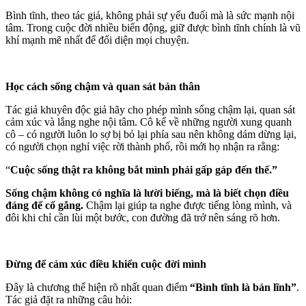
Bình tĩnh, theo tác giả, không phải sự yếu đuối mà là sức mạnh nội
tâm. Trong cuộc đời nhiều biến động, giữ được bình tĩnh chính là vũ
khí mạnh mẽ nhất để đối diện mọi chuyện.
Học cách sống chậm và quan sát bản thân
Tác giả khuyên độc giả hãy cho phép mình sống chậm lại, quan sát
cảm xúc và lắng nghe nội tâm. Cô kể về những người xung quanh
cô – có người luôn lo sợ bị bỏ lại phía sau nên không dám dừng lại,
có người chọn nghỉ việc rời thành phố, rồi mới họ nhận ra rằng:
“
Cuộc sống thật ra không bắt mình phải gấp gáp đến thế.”
Sống chậm không có nghĩa là lười biếng, mà là biết chọn điều
đáng để cố gắng.
Chậm lại giúp ta nghe được tiếng lòng mình, và
đôi khi chỉ cần lùi một bước, con đường đã trở nên sáng rõ hơn.
Đừng để cảm xúc điều khiển cuộc đời mình
Đây là chương thể hiện rõ nhất quan điểm
“Bình tĩnh là bản lĩnh”
.
Tác giả đặt ra những câu hỏi: