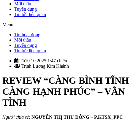
Mời thầu
Tuyển dụng
Tin tức liên quan
Menu
Tin hoạt động
Mời thầu
Tuyển dụng
Tin tức liên quan
Th10 10 2025 1:47 chiều
Trịnh Lương Kim Khánh
REVIEW “CÀNG BÌNH TĨNH
CÀNG HẠNH PHÚC” – VÃN
TÌNH
Người chia sẻ:
NGUYỄN THỊ THU ĐÔNG – P.KTSX_PPC