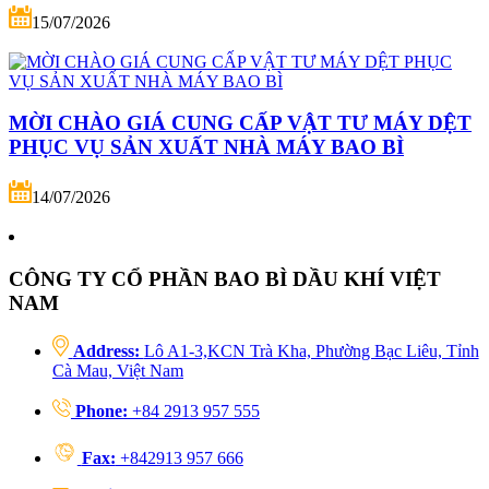
15/07/2026
MỜI CHÀO GIÁ CUNG CẤP VẬT TƯ MÁY DỆT
PHỤC VỤ SẢN XUẤT NHÀ MÁY BAO BÌ
14/07/2026
CÔNG TY CỔ PHẦN BAO BÌ DẦU KHÍ VIỆT
NAM
Address:
Lô A1-3,KCN Trà Kha, Phường Bạc Liêu, Tỉnh
Cà Mau, Việt Nam
Phone:
+84 2913 957 555
Fax:
+842913 957 666