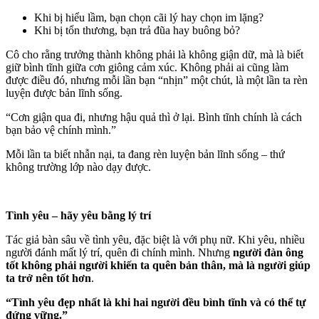
Khi bị hiểu lầm, bạn chọn cãi lý hay chọn im lặng?
Khi bị tổn thương, bạn trả đũa hay buông bỏ?
Cô cho rằng trưởng thành không phải là không giận dữ, mà là biết
giữ bình tĩnh giữa cơn giông cảm xúc. Không phải ai cũng làm
được điều đó, nhưng mỗi lần bạn “nhịn” một chút, là một lần ta rèn
luyện được bản lĩnh sống.
“Cơn giận qua đi, nhưng hậu quả thì ở lại. Bình tĩnh chính là cách
bạn bảo vệ chính mình.”
Mỗi lần ta biết nhẫn nại, ta đang rèn luyện bản lĩnh sống – thứ
không trường lớp nào dạy được.
Tình yêu – hãy yêu bằng lý trí
Tác giả bàn sâu về tình yêu, đặc biệt là với phụ nữ. Khi yêu, nhiều
người đánh mất lý trí, quên đi chính mình. Nhưng
người đàn ông
tốt không phải người khiến ta quên bản thân, mà là người giúp
ta trở nên tốt hơn
.
“Tình yêu đẹp nhất là khi hai người đều bình tĩnh và có thể tự
đứng vững.”