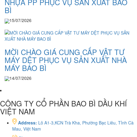
NHỰA PP PHỤC VỤ SẢN XUẤT BAO
BÌ
15/07/2026
MỜI CHÀO GIÁ CUNG CẤP VẬT TƯ
MÁY DỆT PHỤC VỤ SẢN XUẤT NHÀ
MÁY BAO BÌ
14/07/2026
CÔNG TY CỔ PHẦN BAO BÌ DẦU KHÍ
VIỆT NAM
Address:
Lô A1-3,KCN Trà Kha, Phường Bạc Liêu, Tỉnh Cà
Mau, Việt Nam