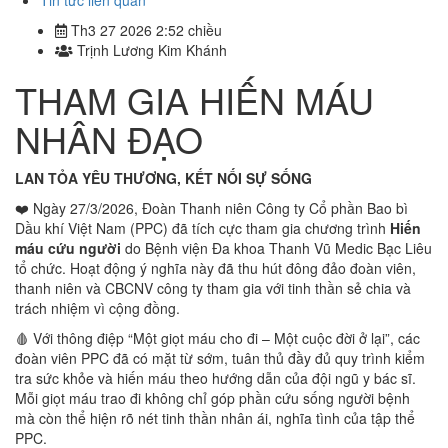
Tin tức liên quan
Th3 27 2026 2:52 chiều
Trịnh Lương Kim Khánh
THAM GIA HIẾN MÁU
NHÂN ĐẠO
LAN TỎA YÊU THƯƠNG, KẾT NỐI SỰ SỐNG
❤️ Ngày 27/3/2026, Đoàn Thanh niên Công ty Cổ phần Bao bì
Dầu khí Việt Nam (PPC) đã tích cực tham gia chương trình
Hiến
máu cứu người
do Bệnh viện Đa khoa Thanh Vũ Medic Bạc Liêu
tổ chức. Hoạt động ý nghĩa này đã thu hút đông đảo đoàn viên,
thanh niên và CBCNV công ty tham gia với tinh thần sẻ chia và
trách nhiệm vì cộng đồng.
🩸 Với thông điệp “Một giọt máu cho đi – Một cuộc đời ở lại”, các
đoàn viên PPC đã có mặt từ sớm, tuân thủ đầy đủ quy trình kiểm
tra sức khỏe và hiến máu theo hướng dẫn của đội ngũ y bác sĩ.
Mỗi giọt máu trao đi không chỉ góp phần cứu sống người bệnh
mà còn thể hiện rõ nét tinh thần nhân ái, nghĩa tình của tập thể
PPC.