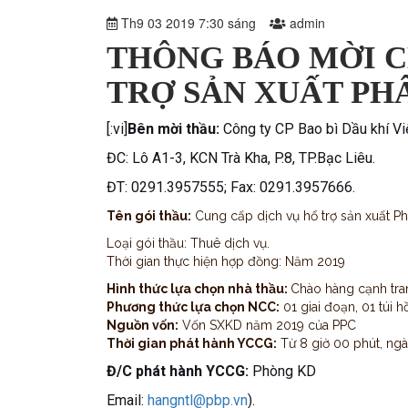
Th9 03 2019 7:30 sáng
admin
THÔNG BÁO MỜI C
TRỢ SẢN XUẤT PH
[:vi]
Bên mời thầu:
Công ty CP Bao bì Dầu khí V
ĐC: Lô A1-3, KCN Trà Kha, P.8, TP.Bạc Liêu.
ĐT: 0291.3957555; Fax: 0291.3957666.
Tên gói thầu:
Cung cấp dịch vụ hổ trợ sản xuất 
Loại gói thầu: Thuê dịch vụ.
Thời gian thực hiện hợp đồng: Năm 2019
Hình thức lựa chọn nhà thầu:
Chào hàng cạnh tra
Phương thức lựa chọn NCC:
01 giai đoạn, 01 túi h
Nguồn vốn:
Vốn SXKD năm 2019 của PPC
Thời gian phát hành YCCG:
Từ 8 giờ 00 phút, ng
Đ/C phát hành YCCG:
Phòng KD
Email:
hangntl@pbp.vn
).