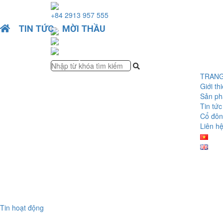
+84 2913 957 555
>
TIN TỨC
>
MỜI THẦU
>
THÔNG BÁO MỜI CHÀO GI
Lorem Ipsum is simply dummy text of the printing and typ
has been the industry’s standard dummy text ever since th
TRAN
Giới th
Sản p
Tin tức
Cổ đô
Liên h
Tin hoạt động