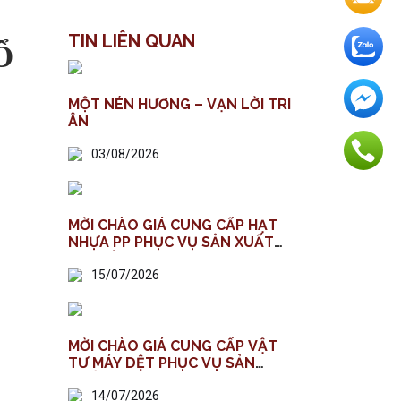
TIN LIÊN QUAN
Ổ
MỘT NÉN HƯƠNG – VẠN LỜI TRI
ÂN
03/08/2026
MỜI CHÀO GIÁ CUNG CẤP HẠT
NHỰA PP PHỤC VỤ SẢN XUẤT
BAO BÌ
15/07/2026
MỜI CHÀO GIÁ CUNG CẤP VẬT
TƯ MÁY DỆT PHỤC VỤ SẢN
XUẤT NHÀ MÁY BAO BÌ
14/07/2026