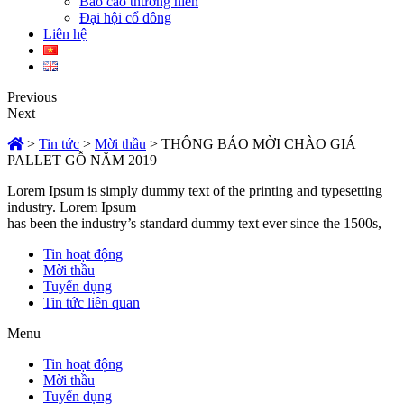
Báo cáo thường niên
Đại hội cổ đông
Liên hệ
Previous
Next
>
Tin tức
>
Mời thầu
>
THÔNG BÁO MỜI CHÀO GIÁ
PALLET GỖ NĂM 2019
Lorem Ipsum is simply dummy text of the printing and typesetting
industry. Lorem Ipsum
has been the industry’s standard dummy text ever since the 1500s,
Tin hoạt động
Mời thầu
Tuyển dụng
Tin tức liên quan
Menu
Tin hoạt động
Mời thầu
Tuyển dụng