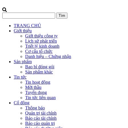
TRANG CHỦ
Giới thiệu
Giới thiệu công ty
Lịch sử phát triển
Triết lý kinh doanh
Cơ cấu tổ chức
Danh hiệu – Chứng nhận
Sản phẩm
Bao bì đóng gói
Sản phẩm khác
Tin tức
Tin hoạt động
Mời thầu
Tuyển dụng
Tin tức liên quan
Cổ đông
Thông báo
Quản trị tài chính
Báo cáo tài chính
Báo cáo quản trị