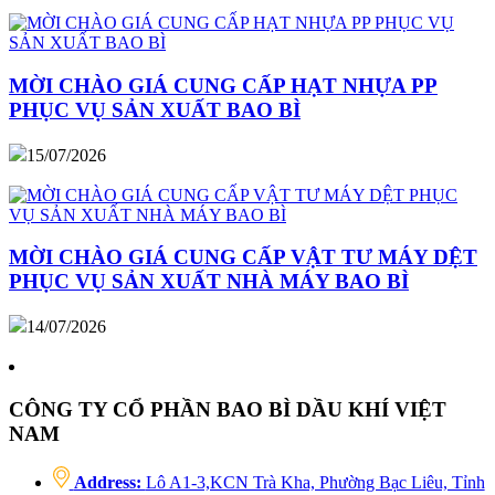
MỜI CHÀO GIÁ CUNG CẤP HẠT NHỰA PP
PHỤC VỤ SẢN XUẤT BAO BÌ
15/07/2026
MỜI CHÀO GIÁ CUNG CẤP VẬT TƯ MÁY DỆT
PHỤC VỤ SẢN XUẤT NHÀ MÁY BAO BÌ
14/07/2026
CÔNG TY CỔ PHẦN BAO BÌ DẦU KHÍ VIỆT
NAM
Address:
Lô A1-3,KCN Trà Kha, Phường Bạc Liêu, Tỉnh