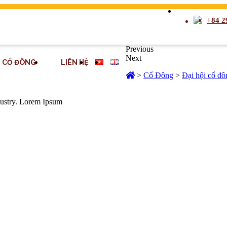
+84 2
Previous
Next
CỔ ĐÔNG
LIÊN HỆ
>
Cổ Đông
>
Đại hội cổ đô
dustry. Lorem Ipsum