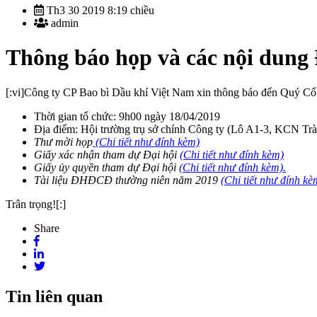
Th3 30 2019 8:19 chiều
admin
Thông báo họp và các nội dung 
[:vi]Công ty CP Bao bì Dầu khí Việt Nam xin thông báo đến Quý Cổ 
Thời gian tổ chức: 9h00 ngày 18/04/2019
Địa điểm: Hội trường trụ sở chính Công ty (Lô A1-3, KCN Tr
Thư mời họp
(Chi tiết như đính kèm)
Giấy xác nhận tham dự Đại hội
(Chi tiết như đính kèm)
Giấy ủy quyền tham dự Đại hội
(Chi tiết như đính kèm).
Tài liệu ĐHĐCĐ thường niên năm 2019
(Chi tiết như đính kè
Trân trọng![:]
Share
Tin liên quan