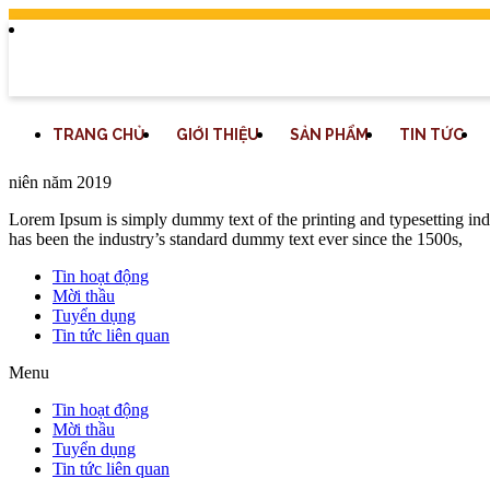
TRANG CHỦ
GIỚI THIỆU
SẢN PHẨM
TIN TỨC
niên năm 2019
Lorem Ipsum is simply dummy text of the printing and typesetting in
has been the industry’s standard dummy text ever since the 1500s,
Tin hoạt động
Mời thầu
Tuyển dụng
Tin tức liên quan
Menu
Tin hoạt động
Mời thầu
Tuyển dụng
Tin tức liên quan