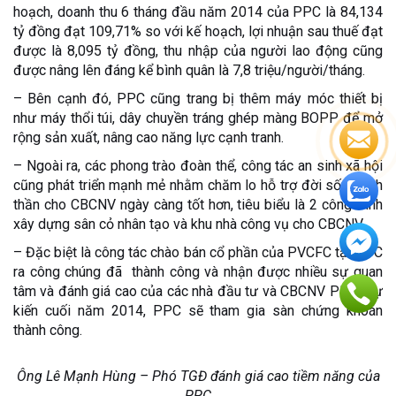
hoạch, doanh thu 6 tháng đầu năm 2014 của PPC là 84,134
tỷ đồng đạt 109,71% so với kế hoạch, lợi nhuận sau thuế đạt
được là 8,095 tỷ đồng, thu nhập của người lao động cũng
được nâng lên đáng kể bình quân là 7,8 triệu/người/tháng.
– Bên cạnh đó, PPC cũng trang bị thêm máy móc thiết bị
như máy thổi túi, dây chuyền tráng ghép màng BOPP để mở
rộng sản xuất, nâng cao năng lực cạnh tranh.
– Ngoài ra, các phong trào đoàn thể, công tác an sinh xã hội
cũng phát triển mạnh mẻ nhằm chăm lo hỗ trợ đời sống tinh
thần cho CBCNV ngày càng tốt hơn, tiêu biểu là 2 công trình
xây dựng sân cỏ nhân tạo và khu nhà công vụ cho CBCNV.
– Đặc biệt là công tác chào bán cổ phần của PVCFC tại PPC
ra công chúng đã thành công và nhận được nhiều sự quan
tâm và đánh giá cao của các nhà đầu tư và CBCNV PPC. Dự
kiến cuối năm 2014, PPC sẽ tham gia sàn chứng khoán
thành công.
Ông Lê Mạnh Hùng – Phó TGĐ đánh giá cao tiềm năng của
PPC