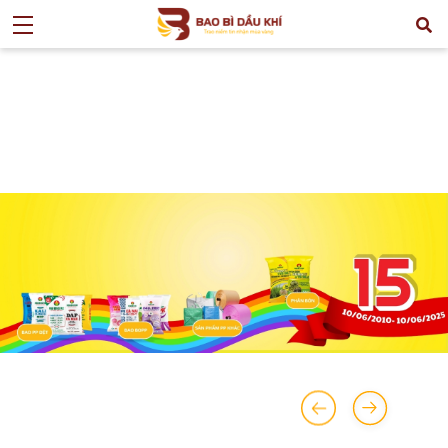
>
TIN TỨC
>
TIN HOẠT ĐỘNG
>
LÃNH ĐẠO TẬP ĐOÀN PVN ĐẾN
THĂM CÔNG TY PPC