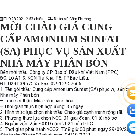
Th9 28 2021 2:53 chiều
Đoàn Vũ Cẩm Phương
MỜI CHÀO GIÁ CUNG
CẤP AMONIUM SUNFAT
(SA) PHỤC VỤ SẢN XUẤT
NHÀ MÁY PHÂN BÓN
Bên mời thầu: Công ty CP Bao bì Dầu khí Việt Nam (PPC)
ĐC: Lô A1-3, KCN Trà Kha, P.8, TP.Bạc Liêu.
ĐT: 0291.3957555; Fax: 0291.3957666.
1. Tên gói thầu: Cung cấp Amonium Sunfat (SA) phục vụ sản xuất
Nhà máy Phân bón
– Loại gói thầu: Mua sắm hàng hóa.
– Thời gian thực hiện hợp đồng: 35 ngày
2. Hình thức lựa chọn nhà thầu: Chào giá cạnh tranh rộng rãi.
3. Phương thức lựa chọn NCC: 01 giai đoạn, 01 túi hồ sơ.
4. Nguồn vốn: Vốn SXKD năm 2021 của PPC
5. Thời gian phát hành YCCG: Từ 8 giờ 00 phút, ngày 29/09/2021