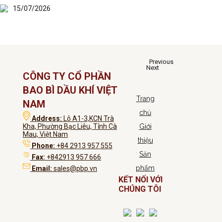
15/07/2026
Previous
Next
CÔNG TY CỔ PHẦN
BAO BÌ DẦU KHÍ VIỆT
Trang
NAM
chủ
Address:
Lô A1-3,KCN Trà
Kha, Phường Bạc Liêu, Tỉnh Cà
Giới
Mau, Việt Nam
thiệu
Phone:
+84 2913 957 555
Sản
Fax:
+842913 957 666
phẩm
Email:
sales@pbp.vn
KẾT NỐI VỚI
CHÚNG TÔI