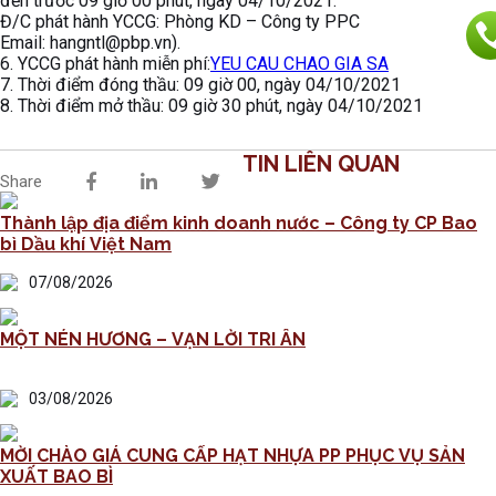
đến trước 09 giờ 00 phút, ngày 04/10/2021.
Đ/C phát hành YCCG: Phòng KD – Công ty PPC
Email: hangntl@pbp.vn).
6. YCCG phát hành miễn phí:
YEU CAU CHAO GIA SA
7. Thời điểm đóng thầu: 09 giờ 00, ngày 04/10/2021
8. Thời điểm mở thầu: 09 giờ 30 phút, ngày 04/10/2021
TIN LIÊN QUAN
Share
Thành lập địa điểm kinh doanh nước – Công ty CP Bao
bì Dầu khí Việt Nam
07/08/2026
MỘT NÉN HƯƠNG – VẠN LỜI TRI ÂN
03/08/2026
MỜI CHÀO GIÁ CUNG CẤP HẠT NHỰA PP PHỤC VỤ SẢN
XUẤT BAO BÌ