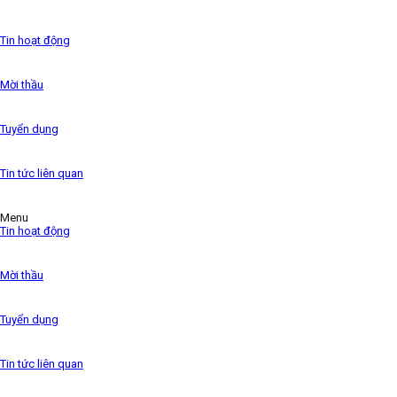
has been the industry’s standard dummy text ever since
the 1500s,
Tin hoạt động
Mời thầu
Tuyển dụng
Tin tức liên quan
Menu
Tin hoạt động
Mời thầu
Tuyển dụng
Tin tức liên quan