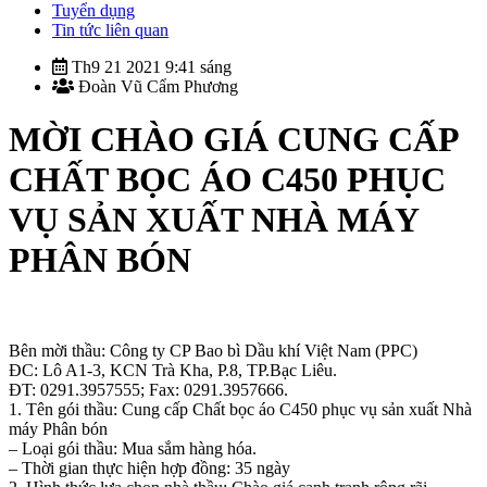
Tuyển dụng
Tin tức liên quan
Th9 21 2021 9:41 sáng
Đoàn Vũ Cẩm Phương
MỜI CHÀO GIÁ CUNG CẤP
CHẤT BỌC ÁO C450 PHỤC
VỤ SẢN XUẤT NHÀ MÁY
PHÂN BÓN
Bên mời thầu: Công ty CP Bao bì Dầu khí Việt Nam (PPC)
ĐC: Lô A1-3, KCN Trà Kha, P.8, TP.Bạc Liêu.
ĐT: 0291.3957555; Fax: 0291.3957666.
1. Tên gói thầu: Cung cấp Chất bọc áo C450 phục vụ sản xuất Nhà
máy Phân bón
– Loại gói thầu: Mua sắm hàng hóa.
– Thời gian thực hiện hợp đồng: 35 ngày