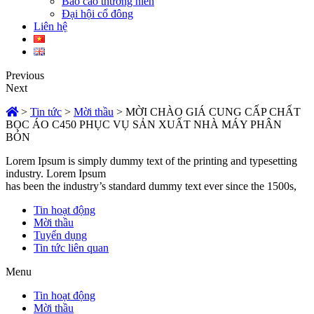
Báo cáo thường niên
Đại hội cổ đông
Liên hệ
Previous
Next
>
Tin tức
>
Mời thầu
>
MỜI CHÀO GIÁ CUNG CẤP CHẤT
BỌC ÁO C450 PHỤC VỤ SẢN XUẤT NHÀ MÁY PHÂN
BÓN
Lorem Ipsum is simply dummy text of the printing and typesetting
industry. Lorem Ipsum
has been the industry’s standard dummy text ever since the 1500s,
Tin hoạt động
Mời thầu
Tuyển dụng
Tin tức liên quan
Menu
Tin hoạt động
Mời thầu