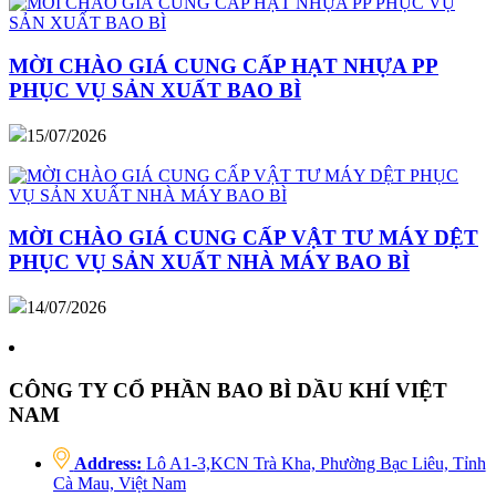
MỜI CHÀO GIÁ CUNG CẤP HẠT NHỰA PP
PHỤC VỤ SẢN XUẤT BAO BÌ
15/07/2026
MỜI CHÀO GIÁ CUNG CẤP VẬT TƯ MÁY DỆT
PHỤC VỤ SẢN XUẤT NHÀ MÁY BAO BÌ
14/07/2026
CÔNG TY CỔ PHẦN BAO BÌ DẦU KHÍ VIỆT
NAM
Address:
Lô A1-3,KCN Trà Kha, Phường Bạc Liêu, Tỉnh
Cà Mau, Việt Nam