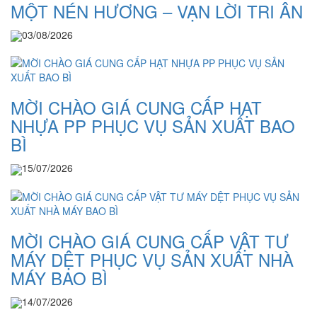
MỘT NÉN HƯƠNG – VẠN LỜI TRI ÂN
03/08/2026
MỜI CHÀO GIÁ CUNG CẤP HẠT
NHỰA PP PHỤC VỤ SẢN XUẤT BAO
BÌ
15/07/2026
MỜI CHÀO GIÁ CUNG CẤP VẬT TƯ
MÁY DỆT PHỤC VỤ SẢN XUẤT NHÀ
MÁY BAO BÌ
14/07/2026