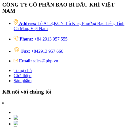
CÔNG TY CỔ PHẦN BAO BÌ DẦU KHÍ VIỆT
NAM
Address:
Lô A1-3,KCN Trà Kha, Phường Bạc Liêu, Tỉnh
Cà Mau, Việt Nam
Phone:
+84 2913 957 555
Fax:
+842913 957 666
Email:
sales@pbp.vn
Trang chủ
Giới thiệu
Sản phẩm
Kết nối với chúng tôi