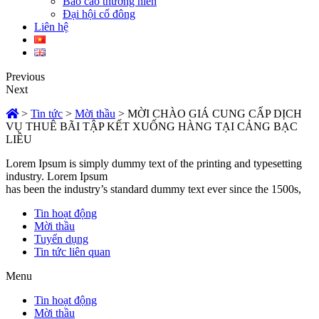
Báo cáo thường niên
Đại hội cổ đông
Liên hệ
Previous
Next
>
Tin tức
>
Mời thầu
>
MỜI CHÀO GIÁ CUNG CẤP DỊCH
VỤ THUÊ BÃI TẬP KẾT XUỐNG HÀNG TẠI CẢNG BẠC
LIÊU
Lorem Ipsum is simply dummy text of the printing and typesetting
industry. Lorem Ipsum
has been the industry’s standard dummy text ever since the 1500s,
Tin hoạt động
Mời thầu
Tuyển dụng
Tin tức liên quan
Menu
Tin hoạt động
Mời thầu