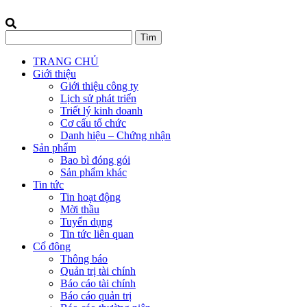
TRANG CHỦ
Giới thiệu
Giới thiệu công ty
Lịch sử phát triển
Triết lý kinh doanh
Cơ cấu tổ chức
Danh hiệu – Chứng nhận
Sản phẩm
Bao bì đóng gói
Sản phẩm khác
Tin tức
Tin hoạt động
Mời thầu
Tuyển dụng
Tin tức liên quan
Cổ đông
Thông báo
Quản trị tài chính
Báo cáo tài chính
Báo cáo quản trị