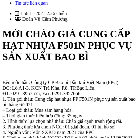
Tin tức liên quan
Th6 11 2021 2:26 chiều
Đoàn Vũ Cẩm Phương
MỜI CHÀO GIÁ CUNG CẤP
HẠT NHỰA F501N PHỤC VỤ
SẢN XUẤT BAO BÌ
Bên mời thầu: Công ty CP Bao bì Dầu khí Việt Nam (PPC)
ĐC: Lô A1-3, KCN Trà Kha, P.8, TP.Bạc Liêu.
ĐT: 0291.3957555; Fax: 0291.3957666.
1. Tên gói thầu: Cung cấp hạt nhựa PP F501N phục vụ sản xuất bao
bì tháng 6/2021
– Loại gói thầu: Mua sắm hàng hóa.
– Thời gian thực hiện hợp đồng: 35 ngày
2. Hình thức lựa chọn nhà thầu: Chào giá cạnh tranh rộng rãi.
3. Phương thức lựa chọn NCC: 01 giai đoạn, 01 túi hồ sơ.
4. Nguồn vốn: Vốn SXKD năm 2021 của PPC
5. Thời gian phát hành YCCG: Từ 8 giờ 00 phút, ngày 12/06/2021