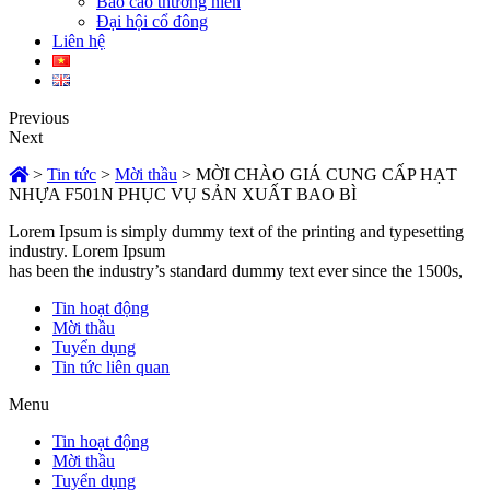
Báo cáo thường niên
Đại hội cổ đông
Liên hệ
Previous
Next
>
Tin tức
>
Mời thầu
>
MỜI CHÀO GIÁ CUNG CẤP HẠT
NHỰA F501N PHỤC VỤ SẢN XUẤT BAO BÌ
Lorem Ipsum is simply dummy text of the printing and typesetting
industry. Lorem Ipsum
has been the industry’s standard dummy text ever since the 1500s,
Tin hoạt động
Mời thầu
Tuyển dụng
Tin tức liên quan
Menu
Tin hoạt động
Mời thầu
Tuyển dụng