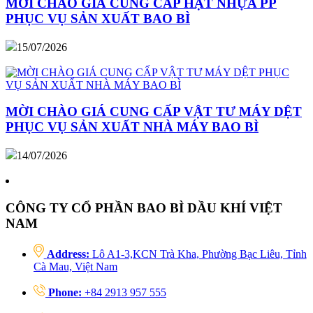
MỜI CHÀO GIÁ CUNG CẤP HẠT NHỰA PP
PHỤC VỤ SẢN XUẤT BAO BÌ
15/07/2026
MỜI CHÀO GIÁ CUNG CẤP VẬT TƯ MÁY DỆT
PHỤC VỤ SẢN XUẤT NHÀ MÁY BAO BÌ
14/07/2026
CÔNG TY CỔ PHẦN BAO BÌ DẦU KHÍ VIỆT
NAM
Address:
Lô A1-3,KCN Trà Kha, Phường Bạc Liêu, Tỉnh
Cà Mau, Việt Nam
Phone:
+84 2913 957 555