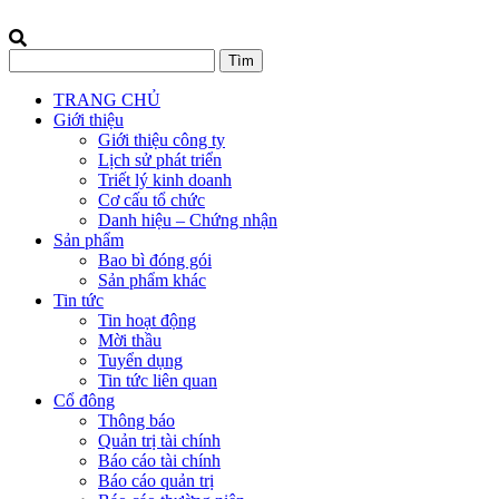
TRANG CHỦ
Giới thiệu
Giới thiệu công ty
Lịch sử phát triển
Triết lý kinh doanh
Cơ cấu tổ chức
Danh hiệu – Chứng nhận
Sản phẩm
Bao bì đóng gói
Sản phẩm khác
Tin tức
Tin hoạt động
Mời thầu
Tuyển dụng
Tin tức liên quan
Cổ đông
Thông báo
Quản trị tài chính
Báo cáo tài chính
Báo cáo quản trị