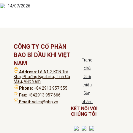
14/07/2026
CÔNG TY CỔ PHẦN
BAO BÌ DẦU KHÍ VIỆT
Trang
NAM
chủ
Address:
Lô A1-3,KCN Trà
Kha, Phường Bạc Liêu, Tỉnh Cà
Giới
Mau, Việt Nam
thiệu
Phone:
+84 2913 957 555
Sản
Fax:
+842913 957 666
phẩm
Email:
sales@pbp.vn
KẾT NỐI VỚI
CHÚNG TÔI