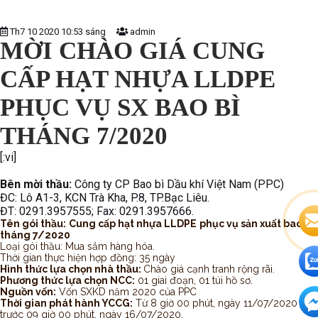
Th7 10 2020 10:53 sáng
admin
MỜI CHÀO GIÁ CUNG
CẤP HẠT NHỰA LLDPE
PHỤC VỤ SX BAO BÌ
THÁNG 7/2020
[:vi]
Bên mời thầu:
Công ty CP Bao bì Dầu khí Việt Nam (PPC)
ĐC: Lô A1-3, KCN Trà Kha, P.8, TP.Bạc Liêu.
ĐT: 0291.3957555; Fax: 0291.3957666.
Tên gói thầu:
Cung cấp hạt nhựa LLDPE
phục vụ sản xuất bao bì
tháng 7/2020
Loại gói thầu: Mua sắm hàng hóa.
Thời gian thực hiện hợp đồng: 35 ngày
Hình thức lựa chọn nhà thầu:
Chào giá cạnh tranh rộng rãi.
Phương thức lựa chọn NCC:
01 giai đoạn, 01 túi hồ sơ.
Nguồn vốn:
Vốn SXKD năm 2020 của PPC
Thời gian phát hành YCCG:
Từ 8 giờ 00 phút, ngày 11/07/2020 đến
trước 09 giờ 00 phút, ngày 16/07/2020.